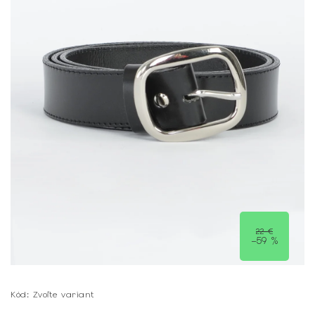
22 €
–59 %
Kód:
Zvoľte variant