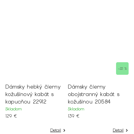
–22 %
r
Dámsky hebký čierny
Dámsky čierny
D
m
kožušinový kabát s
obojstranný kabát s
s
kapucňou 22912
kožušinou 20584
š
s
Skladom
Skladom
129 €
139 €
S
1
Detail
Detail