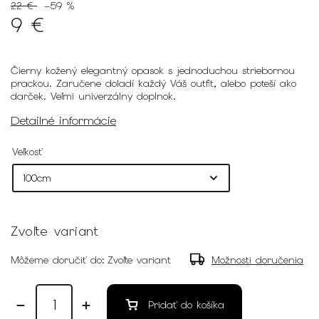
22 €
–59 %
9 €
Čierny kožený elegantný opasok s jednoduchou striebornou
prackou. Zaručene doladí každý Váš outfit, alebo poteší ako
darček. Veľmi univerzálny doplnok.
Detailné informácie
Veľkosť
Zvoľte variant
Môžeme doručiť do:
Zvoľte variant
Možnosti doručenia
Pridať do košíka