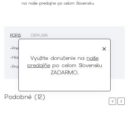
na naše predajne po celom Slovensku
POPIS
DISKUSIA
-Prešívanie
Využite doručenie na
naše
-Hladká koža
predajňe
po celom Slovensku
-Pracka
ZADARMO
.
Podobné (12)
Previous
Next