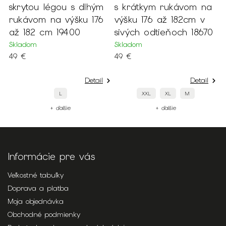
légou s dlhým
s krátkym rukávom na
dlhým ruká
na výšku 176
výšku 176 až 182cm v
výšku 176 a
cm 19400
sivých odtieňoch 18670
19331
Skladom
Skladom
49 €
49 €
Detail
Detail
L
XXL
XL
M
XXL
+ ďalšie
+ ďalšie
+ ďa
Informácie pre vás
Veľkostné tabuľky
Doprava a platba
Moja objednávka
Obchodné podmienky