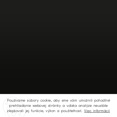
Používame súbory cookie, aby sme vám umožnili pohodlné
prehliadanie webovej stránky a vďaka analýze neustále
Sledovať na Instagrame
zlepšovali jej funkcie, výkon a použiteľnosť.
Viac informácií