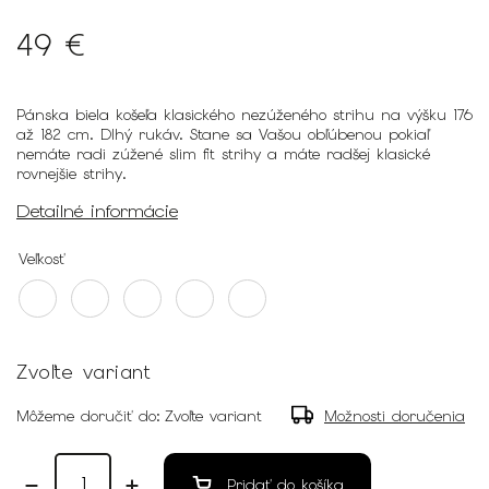
49 €
Pánska biela košeľa klasického nezúženého strihu na výšku 176
až 182 cm. Dlhý rukáv. Stane sa Vašou obľúbenou pokiaľ
nemáte radi zúžené slim fit strihy a máte radšej klasické
rovnejšie strihy.
Detailné informácie
Veľkosť
Zvoľte variant
Môžeme doručiť do:
Zvoľte variant
Možnosti doručenia
Pridať do košíka