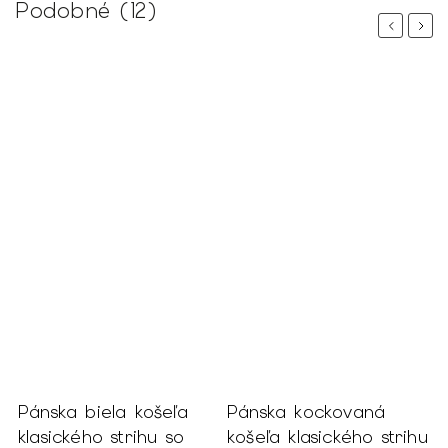
Podobné (12)
Previous
Next
iela košeľa
Pánska kockovaná
Pánska víno
o strihu so
košeľa klasického strihu
klasického s