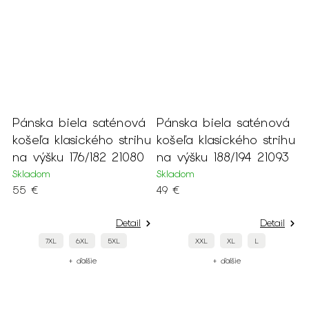
Pánska biela saténová
Pánska biela saténová
košeľa klasického strihu
košeľa klasického strihu
na výšku 176/182 21080
na výšku 188/194 21093
Skladom
Skladom
55 €
49 €
Detail
Detail
7XL
6XL
5XL
XXL
XL
L
+ ďalšie
+ ďalšie