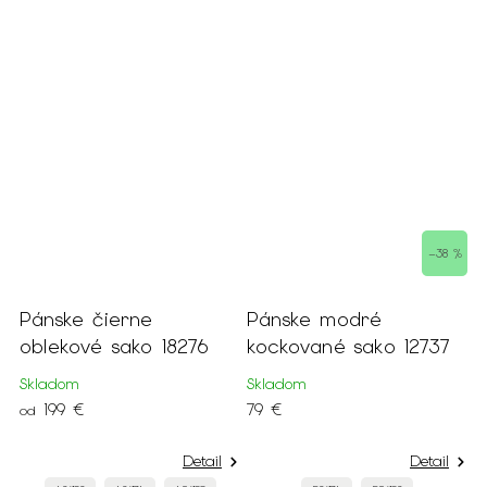
–38 %
é
Pánske čierne
Pánske modré
P
oblekové sako 18276
kockované sako 12737
o
Skladom
Skladom
S
199 €
79 €
1
od
Detail
Detail