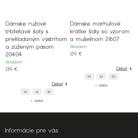
r
Dámske ružové
Dámske marhuľové
D
m
trblietavé šaty s
krátke šaty so vzorom
o
prekladaným výstrihom
a mušelínom 21607
k
a zúženým pásom
Skladom
S
20404
129 €
1
Skladom
Detail
139 €
54
52
50
Detail
+ ďalšie
44
42
38
+ ďalšie
Informácie pre vás