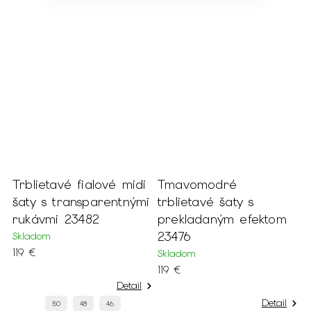
Trblietavé fialové midi
Tmavomodré
T
šaty s transparentnými
trblietavé šaty s
t
rukávmi 23482
prekladaným efektom
s
23476
r
Skladom
119 €
Skladom
S
119 €
1
Detail
Detail
50
48
46