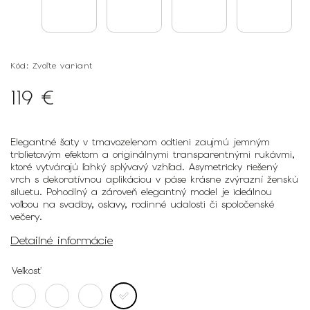
Kód:
Zvoľte variant
119 €
Elegantné šaty v tmavozelenom odtieni zaujmú jemným
trblietavým efektom a originálnymi transparentnými rukávmi,
ktoré vytvárajú ľahký splývavý vzhľad. Asymetricky riešený
vrch s dekoratívnou aplikáciou v páse krásne zvýrazní ženskú
siluetu. Pohodlný a zároveň elegantný model je ideálnou
voľbou na svadby, oslavy, rodinné udalosti či spoločenské
večery.
Detailné informácie
Veľkosť