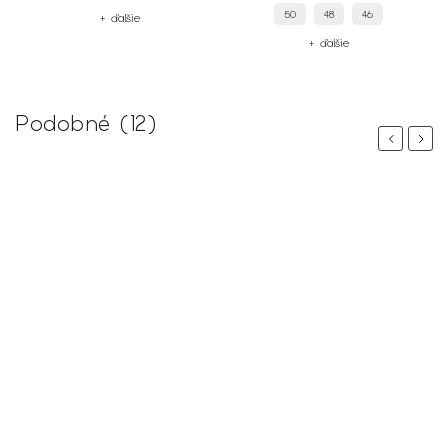
50
48
46
+ ďalšie
+ ďalšie
Podobné (12)
Previous
Next