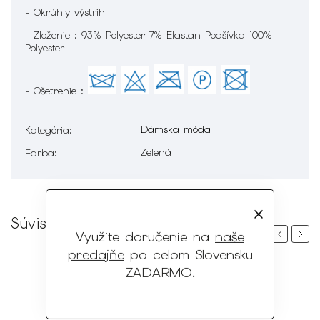
- Okrúhly výstrih
- Zloženie : 93% Polyester 7% Elastan Podšívka 100%
Polyester
- Ošetrenie :
Dámska móda
Kategória
:
Zelená
Farba
:
Súvisiaci tovar
Využite doručenie na
naše
Previous
Next
predajňe
po celom Slovensku
ZADARMO
.