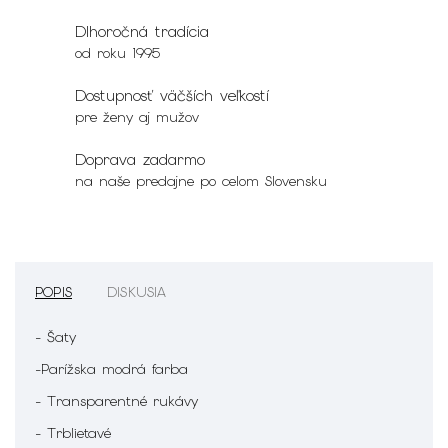
Dlhoročná tradícia
od roku 1995
Dostupnosť väčších veľkostí
pre ženy aj mužov
Doprava zadarmo
na naše predajne po celom Slovensku
POPIS
DISKUSIA
- Šaty
-Parížska modrá farba
- Transparentné rukávy
- Trblietavé