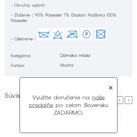
- Okrúhly výstrih
- Zloženie : 93% Polyester 7% Elastan Podšívka 100%
Polyester
- Ošetrenie :
Dámska móda
Kategória
:
Modrá
Farba
:
Súvisiaci tovar
Využite doručenie na
naše
Previous
Next
predajňe
po celom Slovensku
ZADARMO
.