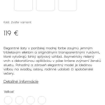
Kód:
Zvoľte variant
119 €
Elegantné šaty v parížskej modrej farbe zaujmú jemným
trblietavým efektom a originálnymi transparentnými rukávmi,
ktoré vytvárajú ľahký splývavý vzhľad. Asymetricky riešený
vrch s dekoratívnou aplikáciou v páse krásne zvýrazní ženskú
siluetu. Pohodlný a zároveň elegantný model je ideálnou
voľbou na svadby, oslavy, rodinné udalosti či spoločenské
večery.
Detailné informácie
Veľkosť