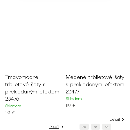
i
Tmavomodré
Medené trblietavé šaty
T
i
trblietavé šaty s
s prekladaným efektom
m
prekladaným efektom
23477
t
23476
r
Skladom
119 €
Skladom
S
119 €
1
Detail
Detail
50
48
46