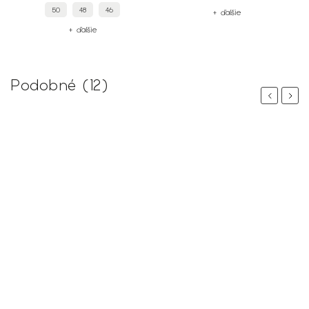
50
48
46
+ ďalšie
+ ďalšie
Podobné (12)
Previous
Next