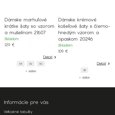
-
Dámske marhuľové
Dámske krémové
D
né
krátke šaty so vzorom
košeľové šaty s čierno-
k
a mušelínom 21607
hnedým vzorom a
c
opaskom 20246
Skladom
S
129 €
8
Skladom
109 €
Detail
Detail
54
52
50
38
+ ďalšie
+ ďalšie
Informácie pre vás
Veľkostné tabuľky