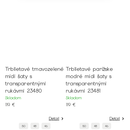
Trblietavé tmavozelené
Trblietavé parížske
K
y
midi šaty s
modré midi šaty s
b
transparentnými
transparentnými
o
rukávmi 23480
rukávmi 23481
2
Skladom
Skladom
S
119 €
119 €
6
Detail
Detail
50
48
46
50
48
46