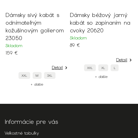
Dámsky sivý kabát s
Dámsky béžový jarný
D
odnímateľným
kabát so zapínaním na
s
kožušinovým golierom
cvoky 20620
2
23050
Skladom
S
89 €
5
Skladom
159 €
Detail
Detail
XXL
XL
L
XXL
M
3XL
+ ďalšie
+ ďalšie
Informácie pre vás
Veľkostné tabuľky