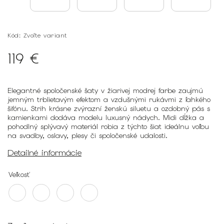
Kód:
Zvoľte variant
119 €
Elegantné spoločenské šaty v žiarivej modrej farbe zaujmú
jemným trblietavým efektom a vzdušnými rukávmi z ľahkého
šifónu. Strih krásne zvýrazní ženskú siluetu a ozdobný pás s
kamienkami dodáva modelu luxusný nádych. Midi dĺžka a
pohodlný splývavý materiál robia z týchto šiat ideálnu voľbu
na svadby, oslavy, plesy či spoločenské udalosti.
Detailné informácie
Veľkosť