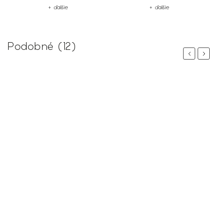
+ ďalšie
+ ďalšie
Podobné (12)
Previous
Next
%