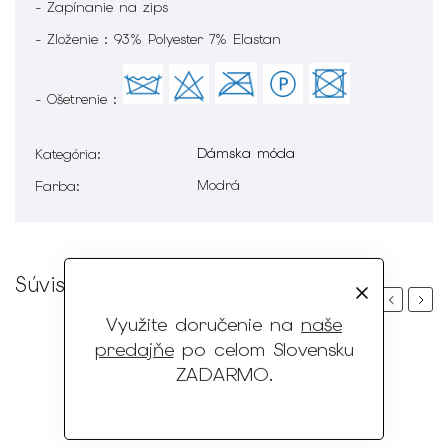
- Zapínanie na zips
- Zloženie : 93% Polyester 7% Elastan
- Ošetrenie :
Dámska móda
Kategória
:
Modrá
Farba
:
Súvisiaci tovar
Previous
Next
Využite doručenie na
naše
predajňe
po celom Slovensku
ZADARMO
.