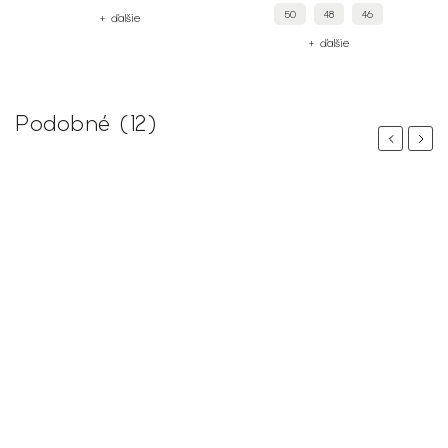
50
48
46
+ ďalšie
+ ďalšie
Podobné (12)
Previous
Next