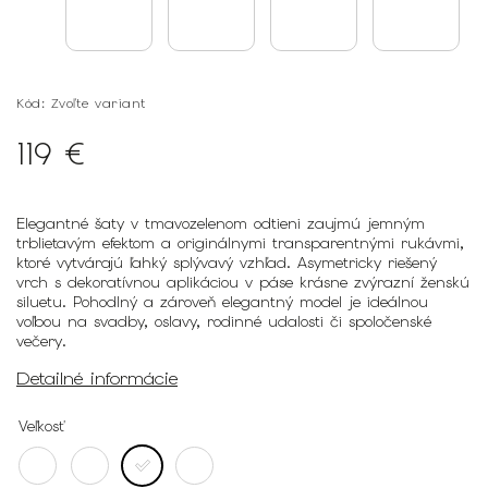
Kód:
Zvoľte variant
119 €
Elegantné šaty v tmavozelenom odtieni zaujmú jemným
trblietavým efektom a originálnymi transparentnými rukávmi,
ktoré vytvárajú ľahký splývavý vzhľad. Asymetricky riešený
vrch s dekoratívnou aplikáciou v páse krásne zvýrazní ženskú
siluetu. Pohodlný a zároveň elegantný model je ideálnou
voľbou na svadby, oslavy, rodinné udalosti či spoločenské
večery.
Detailné informácie
Veľkosť