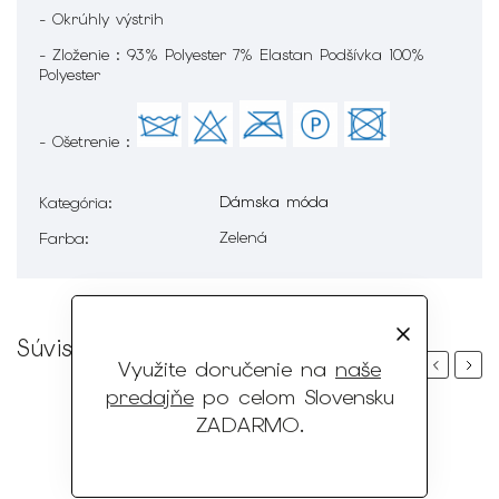
- Okrúhly výstrih
- Zloženie : 93% Polyester 7% Elastan Podšívka 100%
Polyester
- Ošetrenie :
Dámska móda
Kategória
:
Zelená
Farba
:
Súvisiaci tovar
Využite doručenie na
naše
Previous
Next
predajňe
po celom Slovensku
ZADARMO
.