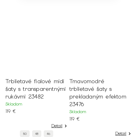
Trblietavé fialové midi
Tmavomodré
T
šaty s transparentnými
trblietavé šaty s
t
rukávmi 23482
prekladaným efektom
s
23476
r
Skladom
119 €
Skladom
S
119 €
1
Detail
Detail
50
48
46