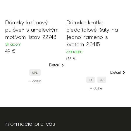
Dámsky krémový
Dámske krátke
D
v
pulóver s umeleckým
bledofialové šaty na
t
motívom listov 22743
jedno rameno s
p
kvetom 20415
a
Skladom
49 €
2
Skladom
89 €
S
Detail
1
Detail
M/L
44
42
+ ďalšie
+ ďalšie
Informácie pre vás