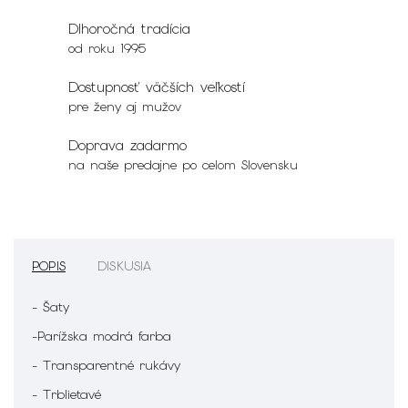
Dlhoročná tradícia
od roku 1995
Dostupnosť väčších veľkostí
pre ženy aj mužov
Doprava zadarmo
na naše predajne po celom Slovensku
POPIS
DISKUSIA
- Šaty
-Parížska modrá farba
- Transparentné rukávy
- Trblietavé