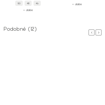
50
48
46
+ ďalšie
+ ďalšie
Podobné (12)
Previous
Next