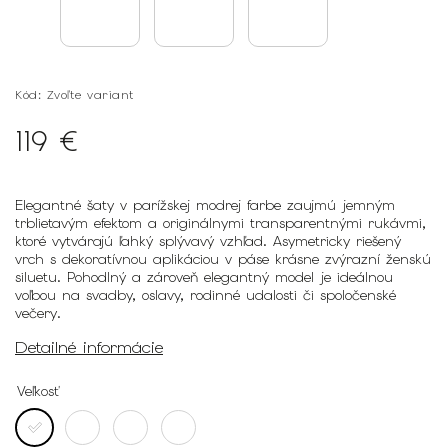
Kód:
Zvoľte variant
119 €
Elegantné šaty v parížskej modrej farbe zaujmú jemným
trblietavým efektom a originálnymi transparentnými rukávmi,
ktoré vytvárajú ľahký splývavý vzhľad. Asymetricky riešený
vrch s dekoratívnou aplikáciou v páse krásne zvýrazní ženskú
siluetu. Pohodlný a zároveň elegantný model je ideálnou
voľbou na svadby, oslavy, rodinné udalosti či spoločenské
večery.
Detailné informácie
Veľkosť