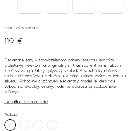
Kód:
Zvoľte variant
119 €
Elegantné šaty v tmavozelenom odtieni zaujmú jemným
trblietavým efektom a originálnymi transparentnými rukávmi,
ktoré vytvárajú ľahký splývavý vzhľad. Asymetricky riešený
vrch s dekoratívnou aplikáciou v páse krásne zvýrazní ženskú
siluetu. Pohodlný a zároveň elegantný model je ideálnou
voľbou na svadby, oslavy, rodinné udalosti či spoločenské
večery.
Detailné informácie
Veľkosť