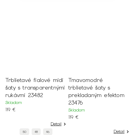
Trblietavé fialové midi
Tmavomodré
T
šaty s transparentnými
trblietavé šaty s
t
rukávmi 23482
prekladaným efektom
s
23476
r
Skladom
119 €
Skladom
S
119 €
1
Detail
Detail
50
48
46