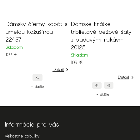
r
Dámsky čierny kabát s
Dámske krátke
D
m
umelou kožušinou
trblietavé béžové šaty
b
22487
s padavými rukávmi
j
20125
k
Skladom
109 €
Skladom
S
109 €
8
Detail
Detail
XL
44
42
+ ďalšie
+ ďalšie
Informácie pre vás
Veľkostné tabuľky