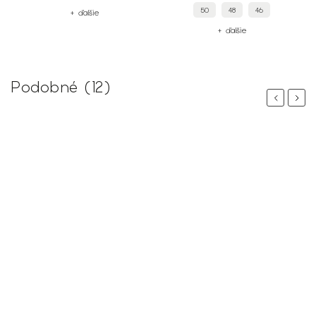
50
48
46
+ ďalšie
+ ďalšie
Podobné (12)
Previous
Next