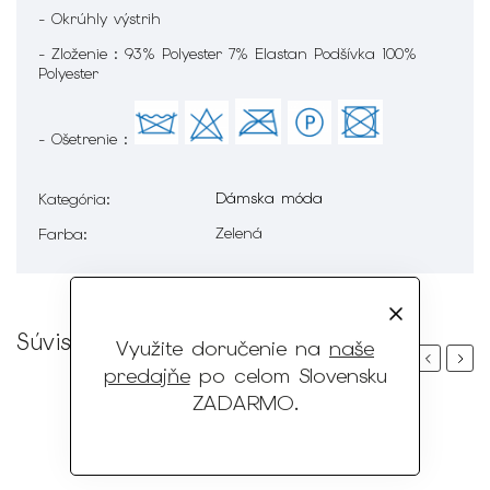
- Okrúhly výstrih
- Zloženie : 93% Polyester 7% Elastan Podšívka 100%
Polyester
- Ošetrenie :
Dámska móda
Kategória
:
Zelená
Farba
:
Súvisiaci tovar
Využite doručenie na
naše
Previous
Next
predajňe
po celom Slovensku
ZADARMO
.