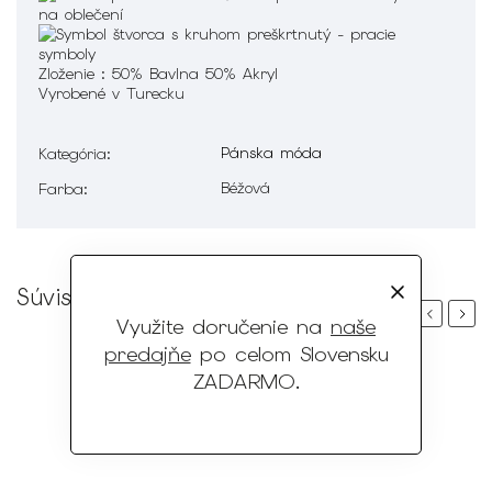
Zloženie :
50% Bavlna 50% Akryl
Vyrobené v Turecku
Pánska móda
Kategória
:
Béžová
Farba
:
Súvisiaci tovar
Previous
Next
Využite doručenie na
naše
predajňe
po celom Slovensku
ZADARMO
.