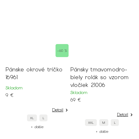
 %
–60 %
Pánske okrové tričko
Pánsky tmavomodro-
16961
biely rolák so vzorom
vločiek 21006
Skladom
Skladom
9 €
69 €
Detail
Detail
XL
L
XXL
M
L
+ ďalšie
+ ďalšie