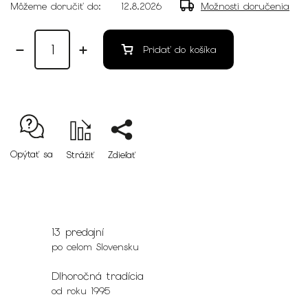
Môžeme doručiť do:
12.8.2026
Možnosti doručenia
Pridať do košíka
Opýtať sa
Strážiť
Zdieľať
13 predajní
po celom Slovensku
Dlhoročná tradícia
od roku 1995