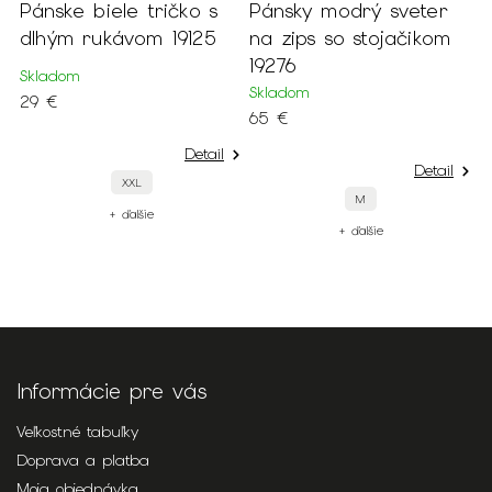
ričko s
Pánsky modrý sveter
Pánske hnedosivé
 19125
na zips so stojačikom
oblekové sako 18
19276
Skladom
Skladom
139 €
65 €
Detail
Detail
60/182
58/182
54
M
+ ďalšie
+ ďalšie
Informácie pre vás
Veľkostné tabuľky
Doprava a platba
Moja objednávka