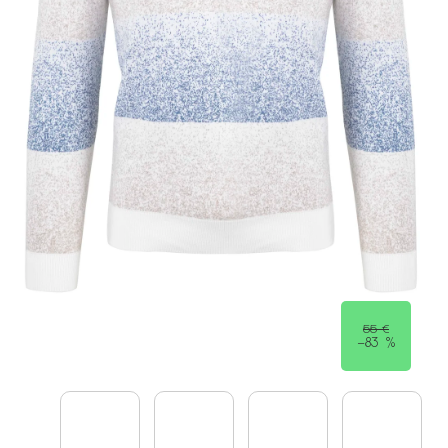
55 €
–83 %