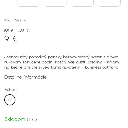
Kód:
17822-M
55 €
–83 %
9 €
Jednoduchý pohodlný pánsky béžovo-modrý sveter s dlhým
rukávom zaručene doplní každý Váš outfit. Ideálny k rifliam
na bežné dni ale skvelo kombinovateľný k business outfitom.
Detailné informácie
Veľkosť
Skladom
(
1 ks
)