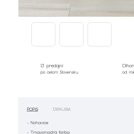
13 predajní
Dlhor
po celom Slovensku
od ro
POPIS
DISKUSIA
- Nohavice
- Tmavomodrá farba