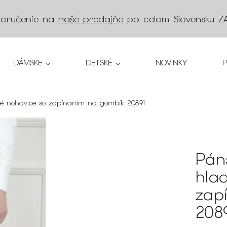
doručenie na
naše predajňe
po celom Slovensku
Z
DÁMSKE
DETSKÉ
NOVINKY
é nohavice so zapínaním na gombík 20891
Pán
hla
zap
208