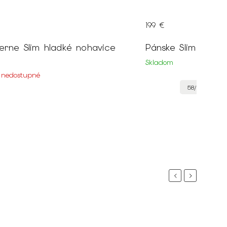
199 €
erne Slim hladké nohavice
Pánske Slim čiern
Skladom
 nedostupné
58/182
+
Previous
Next