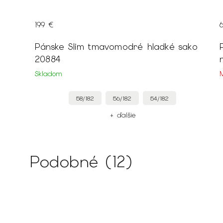
199 €
ako
Pánske Slim tmavomodré hladké sako
90
20884
Skladom
58/182
56/182
54/182
+ ďalšie
Podobné (12)