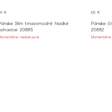
69 €
65 €
Pánske Slim tmavomodré hladké
Pánske či
nohavice 20885
20882
Momentálne nedostupné
Momentálne