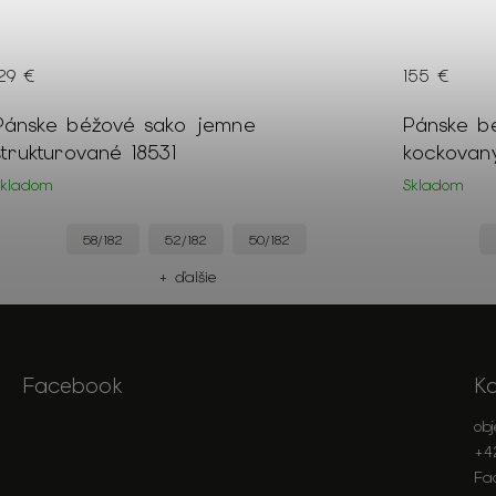
129 €
155 €
Pánske béžové sako jemne
Pánske b
štrukturované 18531
kockovan
Skladom
Skladom
58/182
52/182
50/182
+ ďalšie
Facebook
K
ob
+4
Fa