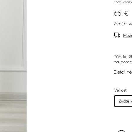
Kód:
Zvoľ
65 €
Zvoľte v
Mož
Pánske S
na gombí
Detailn
Veľkosť