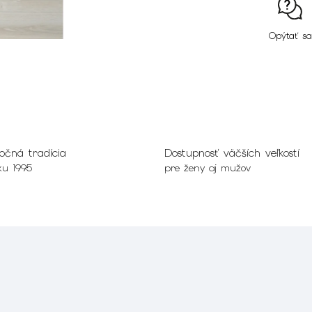
Opýtať sa
očná tradícia
Dostupnosť väčších veľkostí
ku 1995
pre ženy aj mužov