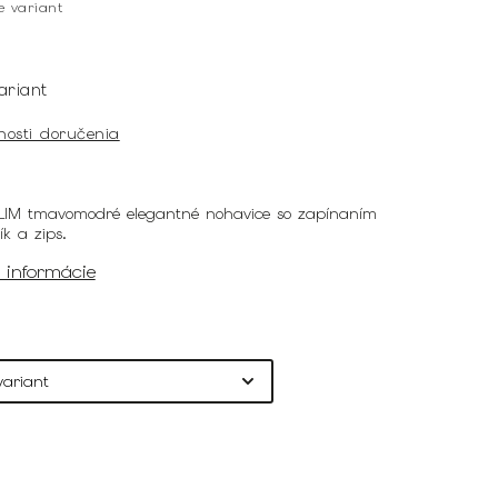
te variant
ariant
nosti doručenia
LIM tmavomodré elegantné nohavice so zapínaním
k a zips.
é informácie