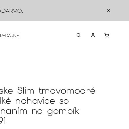
ADARMO
.
PREDAJNE
O NÁS
KONTAKTY
VRÁTEN
ske Slim tmavomodré
dké nohavice so
ínaním na gombík
91