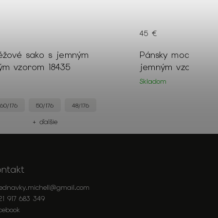
45 €
éžové sako s jemným
Pánsky modrý puló
ým vzorom 18435
jemným vzorom 1
Skladom
60/176
50/176
48/176
+ ďalšie
+
ontakt
jednavky.michell
@
gmail.com
21 917 683 349
cebook