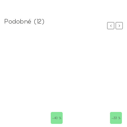
Podobné (12)
Previous
Next
 %
–40 %
–33 %