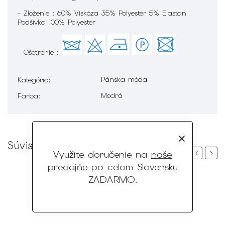
- Zloženie : 60% Viskóza 35% Polyester 5% Elastan
Podšívka 100% Polyester
- Ošetrenie :
Pánska móda
Kategória
:
Modrá
Farba
:
Súvisiaci tovar
Využite doručenie na
naše
Previous
Next
predajňe
po celom Slovensku
ZADARMO
.