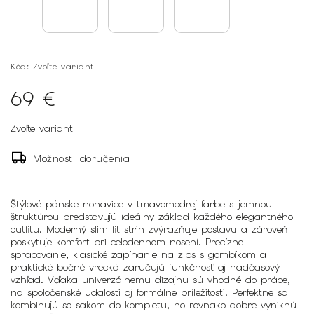
Kód:
Zvoľte variant
69 €
Zvoľte variant
Možnosti doručenia
Štýlové pánske nohavice v tmavomodrej farbe s jemnou
štruktúrou predstavujú ideálny základ každého elegantného
outfitu. Moderný slim fit strih zvýrazňuje postavu a zároveň
poskytuje komfort pri celodennom nosení. Precízne
spracovanie, klasické zapínanie na zips s gombíkom a
praktické bočné vrecká zaručujú funkčnosť aj nadčasový
vzhľad. Vďaka univerzálnemu dizajnu sú vhodné do práce,
na spoločenské udalosti aj formálne príležitosti. Perfektne sa
kombinujú so sakom do kompletu, no rovnako dobre vyniknú