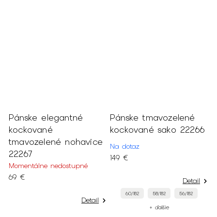
Pánske elegantné
Pánske tmavozelené
P
kockované
kockované sako 22266
j
tmavozelené nohavice
2
Na dotaz
22267
N
149 €
1
Momentálne nedostupné
69 €
Detail
60/182
58/182
56/182
Detail
+ ďalšie