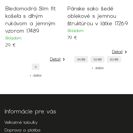
Bledomodrá Slim fit
Pánske sako šedé
P
košeľa s dlhým
oblekové s jemnou
s
rukávom a jemným
štruktúrou v látke 17269
1
vzorom 17489
Skladom
S
79 €
4
Skladom
29 €
Detail
Detail
54/188
52/188
50/188
S
+ ďalšie
+ ďalšie
Informácie pre vás
Veľkostné tabuľky
Doprava a platba