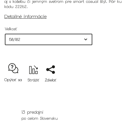
aj s košeľou či jemným svetrom pre smart casual štýl. Pár ku
kódu 22262.
Detailné informácie
Veľkosť
Opýtať sa
Strážiť
Zdieľať
13 predajní
po celom Slovensku