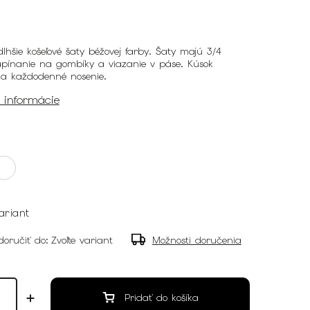
hšie košeľové šaty béžovej farby. Šaty majú 3/4
apínanie na gombíky a viazanie v páse. Kúsok
a každodenné nosenie.
é informácie
ariant
oručiť do:
Zvoľte variant
Možnosti doručenia
Pridať do košíka