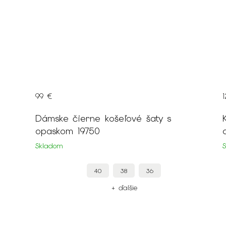
129 €
Krátke dámske košeľové zelené šaty s
opaskom 18518
Skladom
46
44
42
+ ďalšie