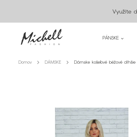
Využite 
PÁNSKE
Domov
/
DÁMSKE
/
Dámske košeľové béžové dlhšie