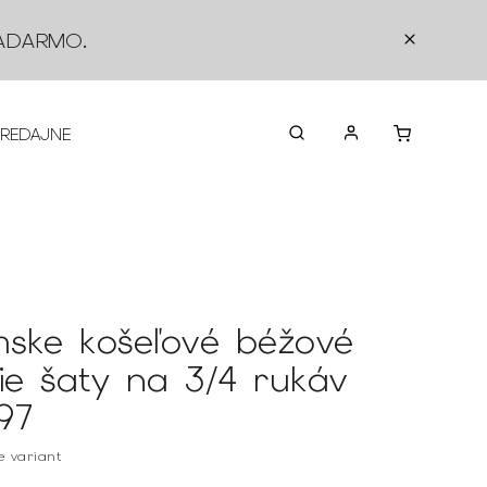
ADARMO
.
PREDAJNE
O NÁS
KONTAKTY
VRÁTEN
ske košeľové béžové
šie šaty na 3/4 rukáv
97
te variant