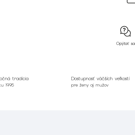
Opýtať sa
očná tradícia
Dostupnosť väčších veľkostí
ku 1995
pre ženy aj mužov