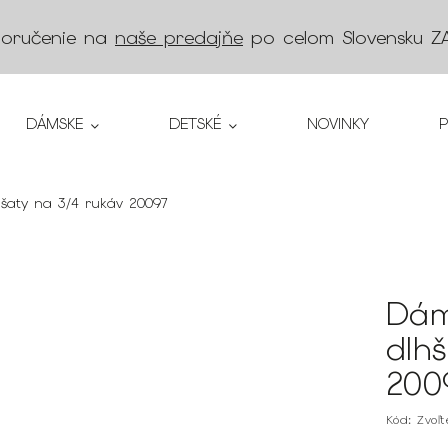
doručenie na
naše predajňe
po celom Slovensku
Z
DÁMSKE
DETSKÉ
NOVINKY
 šaty na 3/4 rukáv 20097
Dám
dlh
200
Kód:
Zvoľ