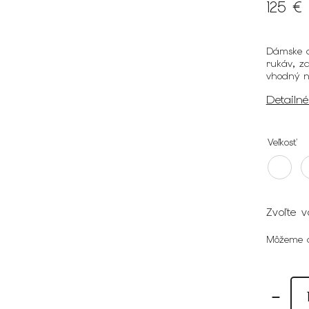
125 €
Dámske dl
rukáv, z
vhodný n
Detailn
Veľkosť
Zvoľte v
Môžeme d