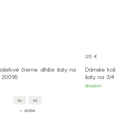
129 €
šeľové staroružové dlhšie
Dámske košeľové f
/4 rukáv 20094
vzorom 20098
Skladom
48
46
+ ďalšie
+