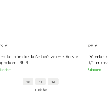
125 €
125 €
Dámske košeľové čierne dlhšie šaty na
Dámske ko
3/4 rukáv 20095
šaty na 3
Skladom
Skladom
46
44
+ ďalšie