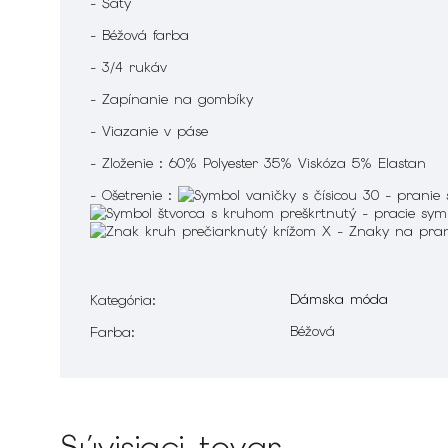
- Šaty
- Béžová farba
- 3/4 rukáv
- Zapínanie na gombíky
- Viazanie v páse
- Zloženie : 60% Polyester 35% Viskóza 5% Elastan
- Ošetrenie :
Dámska móda
Kategória
:
Béžová
Farba
:
Súvisiaci tovar