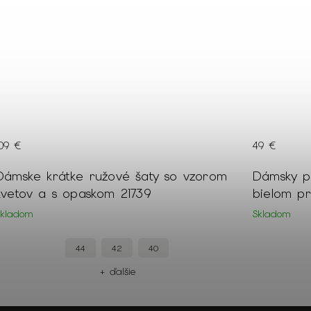
49 €
45 €
Dámsky pletený pulóver v čierno-
Dámsky k
bielom prúžkovanom vzore 22739
rukávmi 
Skladom
Skladom
XXL
XL
M
+ ďalšie