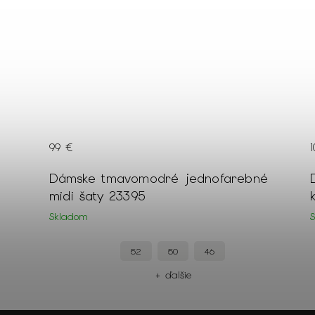
109 €
é
Dámske krátke ružové šaty so vzorom
kvetov a s opaskom 21739
Skladom
44
42
40
+ ďalšie