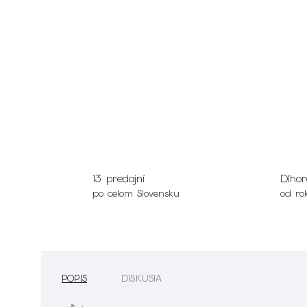
13 predajní
Dlhor
po celom Slovensku
od ro
POPIS
DISKUSIA