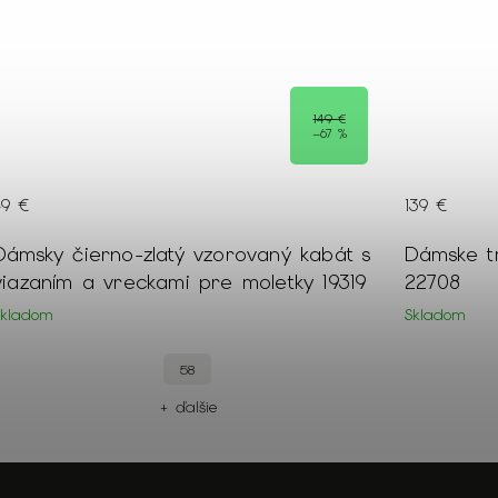
149 €
–67 %
49 €
139 €
Dámsky čierno-zlatý vzorovaný kabát s
Dámske t
viazaním a vreckami pre moletky 19319
22708
Skladom
Skladom
58
+ ďalšie