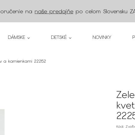
doručenie na
naše predajňe
po celom Slovensku
Z
DÁMSKE
DETSKÉ
NOVINKY
tov a kamienkami 22252
Zel
kve
222
Kód:
Zvoľ