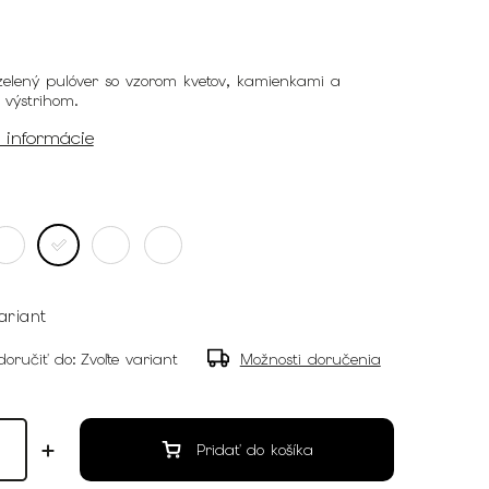
elený pulóver so vzorom kvetov, kamienkami a
 výstrihom.
é informácie
ariant
oručiť do:
Zvoľte variant
Možnosti doručenia
Pridať do košíka