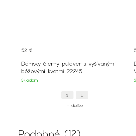
52 €
m
Dámsky čierny pulóver s vyšívanými
béžovými kvetmi 22245
Skladom
S
L
+ ďalšie
Podobné (12)