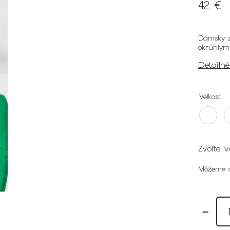
42 €
Dámsky z
okrúhlym
Detailn
Veľkosť
Zvoľte v
Môžeme d