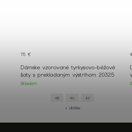
75 €
ckým
Dámske vzorované tyrkysovo-béžové
šaty s prekladaným výstrihom 20325
Skladom
48
46
42
+ ďalšie