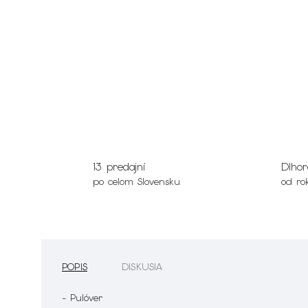
13 predajní
Dlhor
po celom Slovensku
od ro
POPIS
DISKUSIA
- Pulóver