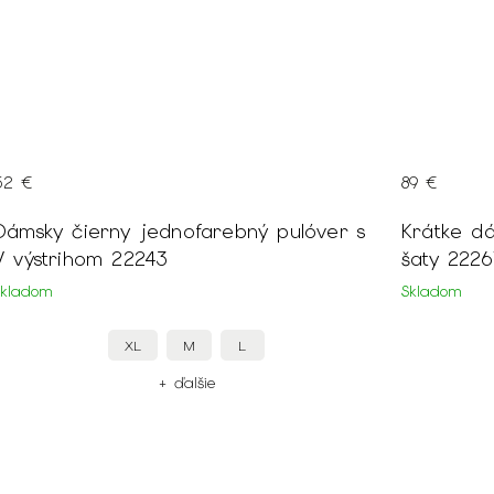
52 €
89 €
Dámsky čierny jednofarebný pulóver s
Krátke d
V výstrihom 22243
šaty 2226
Skladom
Skladom
XL
M
L
+ ďalšie