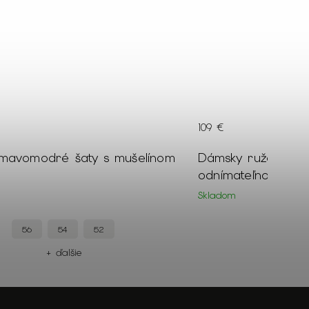
109 €
mavomodré šaty s mušelínom
Dámsky ružovo-siv
odnímateľnou kožu
Skladom
56
54
52
XXL
+ ďalšie
+