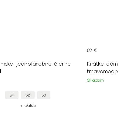
89 €
ámske jednofarebné čierne
Krátke dámske je
1
tmavomodré šaty
Skladom
54
52
50
54
+ ďalšie
+