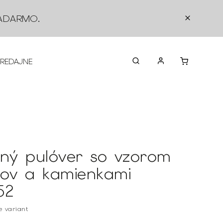
ADARMO
.
PREDAJNE
O NÁS
KONTAKTY
VRÁTEN
ený pulóver so vzorom
tov a kamienkami
52
te variant