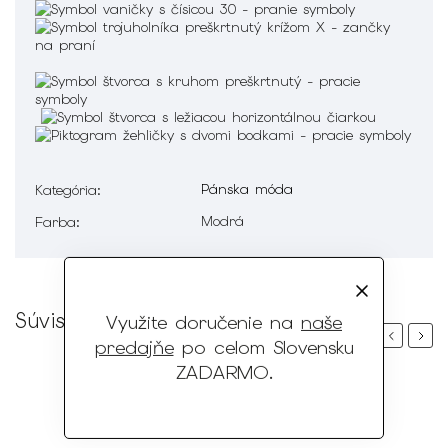
Pánska móda
Kategória
:
Modrá
Farba
:
Súvisiaci tovar
Využite doručenie na
naše
Previous
Next
predajňe
po celom Slovensku
ZADARMO
.