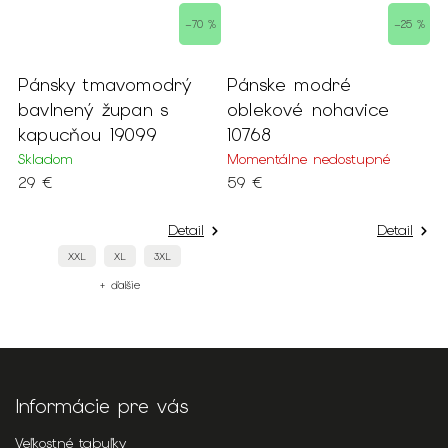
–70 %
–25 %
Pánsky tmavomodrý
Pánske modré
P
bavlnený župan s
oblekové nohavice
o
kapucňou 19099
10768
S
Skladom
Momentálne nedostupné
9
29 €
59 €
Detail
Detail
XXL
XL
3XL
+ ďalšie
Informácie pre vás
Veľkostné tabuľky