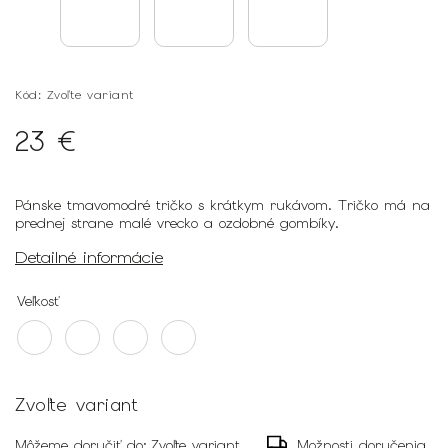
Kód:
Zvoľte variant
23 €
Pánske tmavomodré tričko s krátkym rukávom. Tričko má na
prednej strane malé vrecko a ozdobné gombíky.
Detailné informácie
Veľkosť
Zvoľte variant
Môžeme doručiť do:
Zvoľte variant
Možnosti doručenia