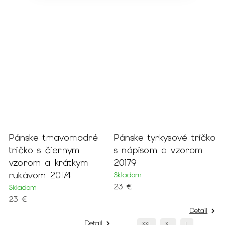
o
Pánske tmavomodré
Pánske tyrkysové tričko
P
tričko s čiernym
s nápisom a vzorom
s
vzorom a krátkym
20179
2
rukávom 20174
Skladom
S
23 €
2
Skladom
23 €
Detail
Detail
XXL
XL
L