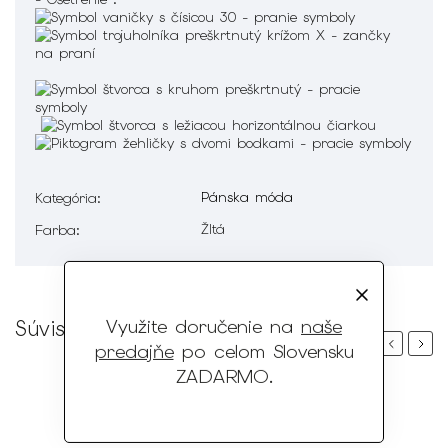
Pánska móda
Kategória
:
Žltá
Farba
:
Využite doručenie na
naše
Súvisiaci tovar
Previous
Next
predajňe
po celom Slovensku
ZADARMO
.