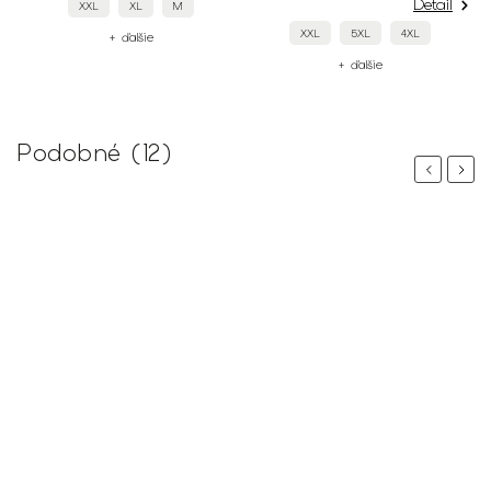
Detail
XXL
L
5XL
XXL
5XL
4XL
+ ďalšie
+ ďalšie
Podobné (12)
Previous
Next