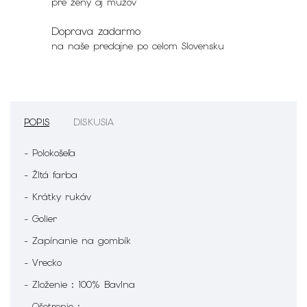
pre ženy aj mužov
Doprava zadarmo
na naše predajne po celom Slovensku
POPIS
DISKUSIA
- Polokošeľa
- Žltá farba
- Krátky rukáv
- Golier
- Zapínanie na gombík
- Vrecko
- Zloženie : 100% Bavlna
- Ošetrenie :