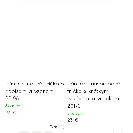
ko s
Pánske tmavomodré
Pánske fľakaté
tričko s krátkym
tmavomodré tričko s
rukávom a vreckom
nápisom 20181
20170
Skladom
25 €
Skladom
23 €
tail
Detail