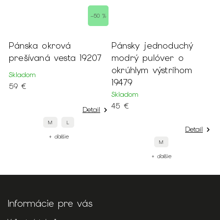
–50 %
Pánsky jednoduchý
Pánske biele tričko 
 19207
modrý pulóver o
dlhým rukávom 1912
okrúhlym výstrihom
Skladom
19479
29 €
Skladom
45 €
Detail
Det
XXL
Detail
+ ďalšie
M
+ ďalšie
Informácie pre vás