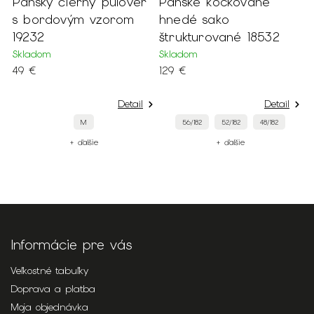
Pánsky čierny pulóver
Pánske kockované
P
s bordovým vzorom
hnedé sako
k
69
19232
štrukturované 18532
r
1
Skladom
Skladom
49 €
129 €
S
4
Detail
Detail
M
56/182
52/182
48/182
+ ďalšie
+ ďalšie
Informácie pre vás
Veľkostné tabuľky
Doprava a platba
Moja objednávka