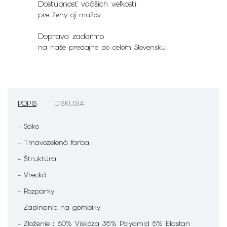
Dostupnosť väčších veľkostí
pre ženy aj mužov
Doprava zadarmo
na naše predajne po celom Slovensku
POPIS
DISKUSIA
- Sako
- Tmavozelená farba
- Štruktúra
- Vrecká
- Rozparky
- Zapínanie na gombíky
- Zloženie : 60% Viskóza 35% Polyamid 5% Elastan