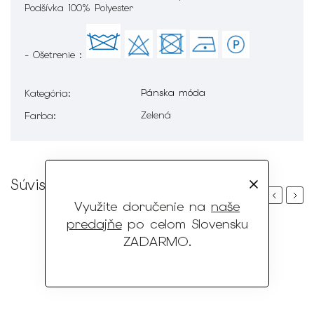
Podšívka 100% Polyester
- Ošetrenie :
Pánska móda
Kategória
:
Zelená
Farba
:
Súvisiaci tovar
Previous
Next
Využite doručenie na
naše
predajňe
po celom Slovensku
ZADARMO
.