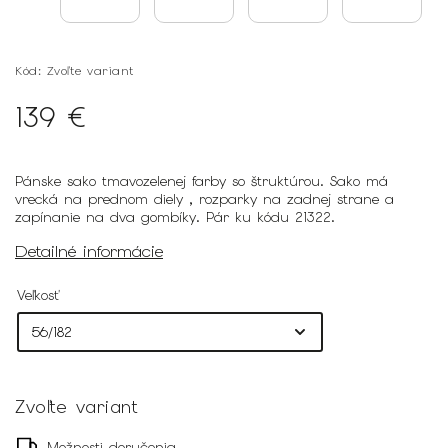
Kód:
Zvoľte variant
139 €
Pánske sako tmavozelenej farby so štruktúrou. Sako má
vrecká na prednom diely , rozparky na zadnej strane a
zapínanie na dva gombíky. Pár ku kódu 21322.
Detailné informácie
Veľkosť
Zvoľte variant
Možnosti doručenia