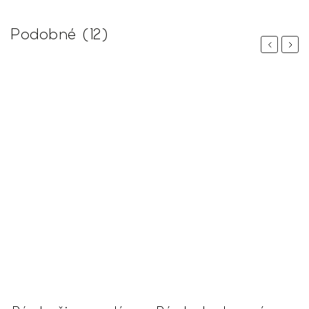
Podobné (12)
Previous
Next
 %