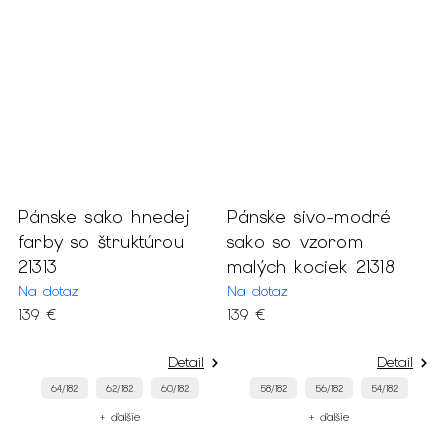
Pánske sako hnedej
Pánske sivo-modré
P
farby so štruktúrou
sako so vzorom
s
21313
malých kociek 21318
v
Na dotaz
Na dotaz
S
139 €
139 €
1
Detail
Detail
64/182
62/182
60/182
58/182
56/182
54/182
+ ďalšie
+ ďalšie