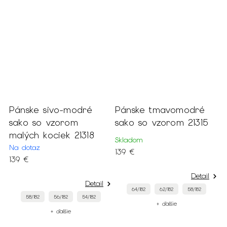
Pánske sivo-modré
Pánske tmavomodré
P
sako so vzorom
sako so vzorom 21315
t
malých kociek 21318
š
Skladom
Na dotaz
N
139 €
139 €
1
Detail
Detail
64/182
62/182
58/182
58/182
56/182
54/182
+ ďalšie
+ ďalšie