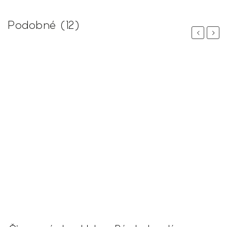
Podobné (12)
Previous
Next
 %