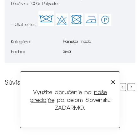
Podšívka 100% Polyester
- Ošetrenie :
Pánska móda
Kategória
:
Sivá
Farba
:
Súvisiaci tovar
Previous
Next
Využite doručenie na
naše
predajňe
po celom Slovensku
ZADARMO
.