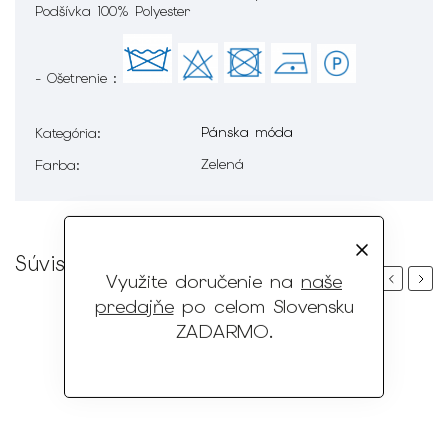
Podšívka 100% Polyester
- Ošetrenie :
Pánska móda
Kategória
:
Zelená
Farba
:
Súvisiaci tovar
Využite doručenie na
naše
Previous
Next
predajňe
po celom Slovensku
ZADARMO
.