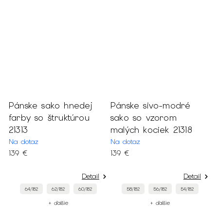
Pánske sako hnedej
Pánske sivo-modré
P
farby so štruktúrou
sako so vzorom
s
21313
malých kociek 21318
v
Na dotaz
Na dotaz
S
139 €
139 €
1
Detail
Detail
64/182
62/182
60/182
58/182
56/182
54/182
+ ďalšie
+ ďalšie