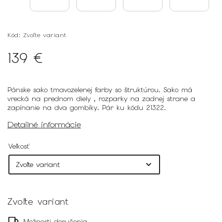
Kód:
Zvoľte variant
139 €
Pánske sako tmavozelenej farby so štruktúrou. Sako má
vrecká na prednom diely , rozparky na zadnej strane a
zapínanie na dva gombíky. Pár ku kódu 21322.
Detailné informácie
Veľkosť
Zvoľte variant
Možnosti doručenia