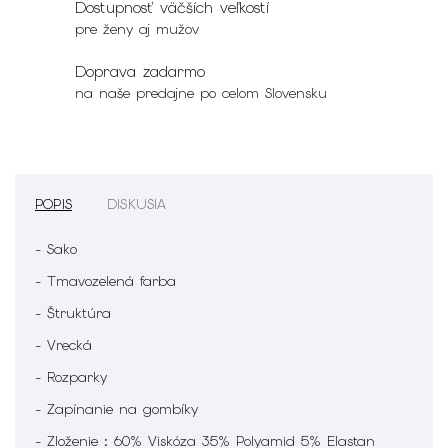
Dostupnosť väčších veľkostí
pre ženy aj mužov
Doprava zadarmo
na naše predajne po celom Slovensku
POPIS
DISKUSIA
- Sako
- Tmavozelená farba
- Štruktúra
- Vrecká
- Rozparky
- Zapínanie na gombíky
- Zloženie : 60% Viskóza 35% Polyamid 5% Elastan