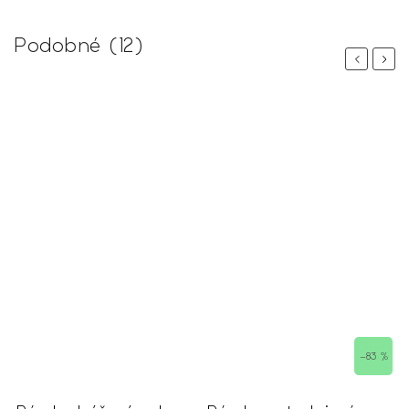
Podobné (12)
Previous
Next
 %
–83 %