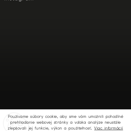
Používame súbory cookie, aby sme vám umožnili pohodlné
prehliadanie webovej stránky a vďaka analýze neustále
Sledovať na Instagrame
zlepšovali jej funkcie, výkon a použiteľnosť.
Viac informácií