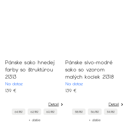
Pánske sako hnedej
Pánske sivo-modré
P
farby so štruktúrou
sako so vzorom
s
21313
malých kociek 21318
v
Na dotaz
Na dotaz
S
139 €
139 €
1
Detail
Detail
64/182
62/182
60/182
58/182
56/182
54/182
+ ďalšie
+ ďalšie