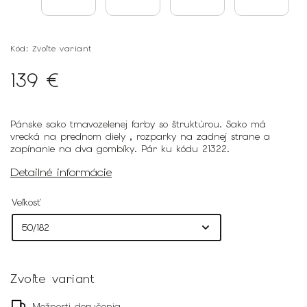
Kód:
Zvoľte variant
139 €
Pánske sako tmavozelenej farby so štruktúrou. Sako má
vrecká na prednom diely , rozparky na zadnej strane a
zapínanie na dva gombíky. Pár ku kódu 21322.
Detailné informácie
Veľkosť
Zvoľte variant
Možnosti doručenia