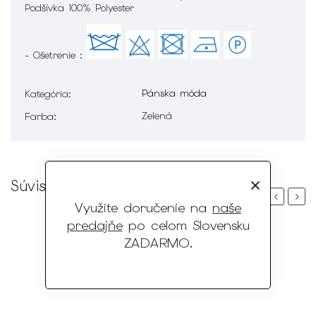
Podšívka 100% Polyester
- Ošetrenie :
Pánska móda
Kategória
:
Zelená
Farba
:
Súvisiaci tovar
Previous
Next
Využite doručenie na
naše
predajňe
po celom Slovensku
ZADARMO
.