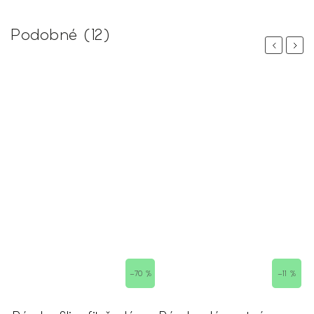
Podobné (12)
Previous
Next
 %
–70 %
–11 %