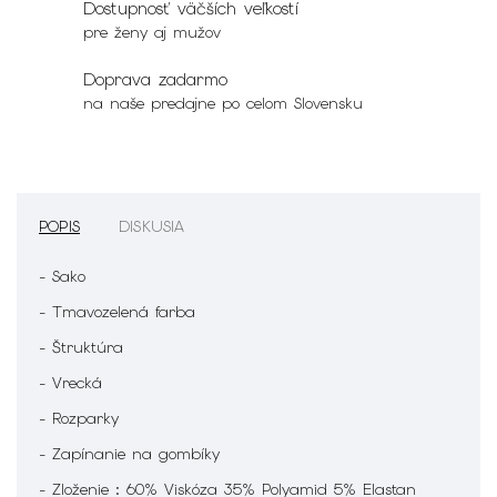
Dostupnosť väčších veľkostí
pre ženy aj mužov
Doprava zadarmo
na naše predajne po celom Slovensku
POPIS
DISKUSIA
- Sako
- Tmavozelená farba
- Štruktúra
- Vrecká
- Rozparky
- Zapínanie na gombíky
- Zloženie : 60% Viskóza 35% Polyamid 5% Elastan