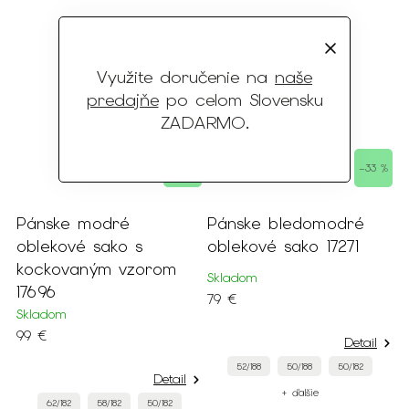
Využite doručenie na
naše
predajňe
po celom Slovensku
ZADARMO
.
 %
–37 %
–33 %
Pánske modré
Pánske bledomodré
P
oblekové sako s
oblekové sako 17271
t
kockovaným vzorom
Skladom
17696
S
79 €
7
Skladom
99 €
Detail
52/188
50/188
50/182
Detail
+ ďalšie
62/182
58/182
50/182