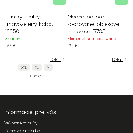
Pánsky krátky
Modré pánske
P
tmavozelený kabát
kockované oblekové
j
18850
nohavice 17703
1
Skladom
Momentálne nedostupné
S
59 €
29 €
3
Detail
Detail
XXL
XL
M
+ ďalšie
Informácie pre vás
Veľkostné tabuľky
Doprava a platba