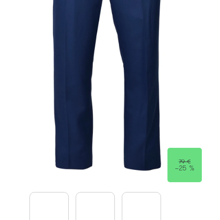
79 €
–25 %