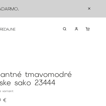
ADARMO
.
PREDAJNE
O NÁS
KONTAKTY
VRÁTEN
gantné tmavomodré
ske sako 23444
te variant
9 €