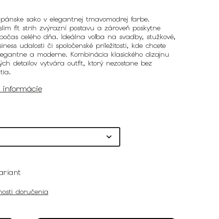
pánske sako v elegantnej tmavomodrej farbe.
slim fit strih zvýrazní postavu a zároveň poskytne
počas celého dňa. Ideálna voľba na svadby, stužkové,
siness udalosti či spoločenské príležitosti, kde chcete
elegantne a moderne. Kombinácia klasického dizajnu
ch detailov vytvára outfit, ktorý nezostane bez
tia.
é informácie
ariant
osti doručenia