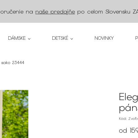
doručenie na
naše predajňe
po celom Slovensku
Z
DÁMSKE
DETSKÉ
NOVINKY
 sako 23444
Ele
pán
Kód:
Zvoľ
od
15