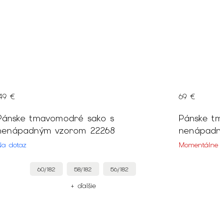
149 €
69 €
Pánske tmavomodré sako s
Pánske t
nenápadným vzorom 22268
nenápad
Na dotaz
Momentálne
60/182
58/182
56/182
+ ďalšie