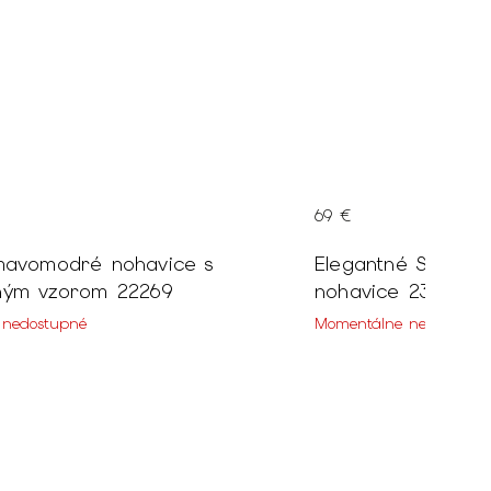
69 €
mavomodré nohavice s
Elegantné Slim fi
ným vzorom 22269
nohavice 23445
 nedostupné
Momentálne nedostupn