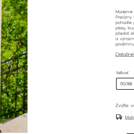
Moderné 
Precízny 
pohodlie 
plesy, bu
pôsobiť 
a výrazný
povšimnu
Detailn
Veľkosť
Zvoľte v
Možn