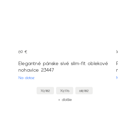
69 €
Elegantné pánske sivé slim-fit oblekové
nohavice 23447
Na dotaz
70/182
70/176
68/182
+ ďalšie