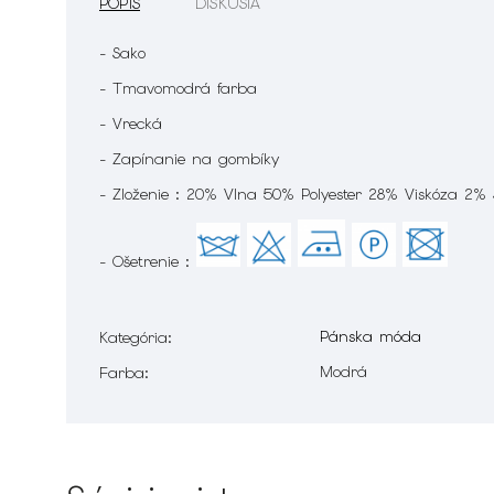
POPIS
DISKUSIA
- Sako
- Tmavomodrá farba
- Vrecká
- Zapínanie na gombíky
- Zloženie : 20% Vlna 50% Polyester 28% Viskóza 2%
- Ošetrenie :
Pánska móda
Kategória
:
Modrá
Farba
: