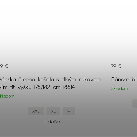
49 €
79 €
Pánska čierna košeľa s dlhým rukávom
Pánske b
Slim fit výšku 176/182 cm 18614
Skladom
Skladom
XXL
XL
M
+ ďalšie