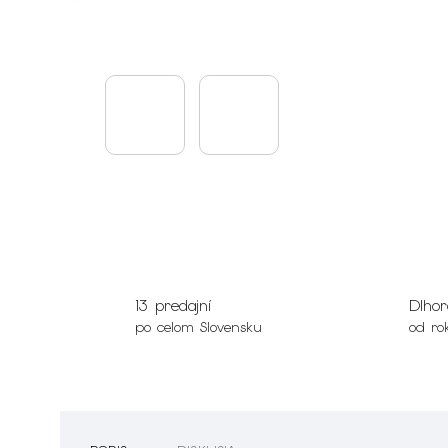
13 predajní
Dlhor
po celom Slovensku
od ro