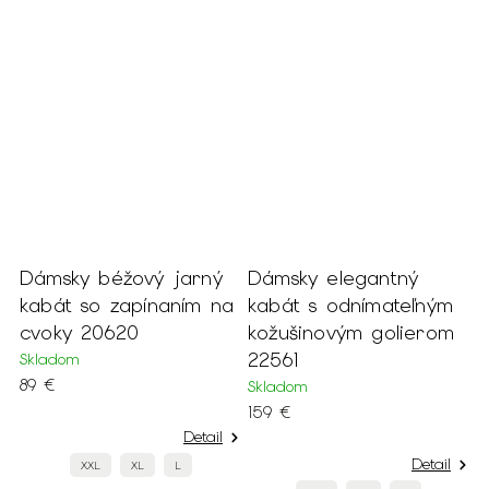
Dámsky béžový jarný
Dámsky elegantný
D
kabát so zapínaním na
kabát s odnímateľným
k
cvoky 20620
kožušinovým golierom
m
22561
Skladom
S
89 €
1
Skladom
159 €
Detail
Detail
XXL
XL
L