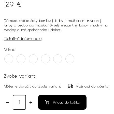
129 €
Dámske krátke šaty bordovej farby s mušelínom rovnakej
farby a ozdobnou mašľou. Skvelý elegantný kúsok vhodný na
svadby a iné spoločenské udalosti.
Detailné informácie
Veľkosť
Zvoľte variant
Môžeme doručiť do:
Zvoľte variant
Možnosti doručenia
Pridať do košíka