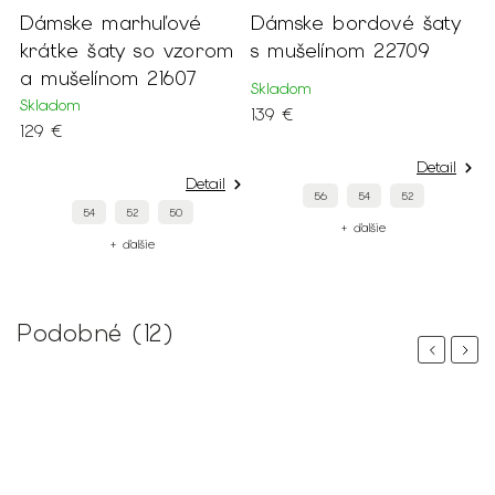
Dámske marhuľové
Dámske bordové šaty
D
m
krátke šaty so vzorom
s mušelínom 22709
m
a mušelínom 21607
r
Skladom
Skladom
S
139 €
129 €
1
Detail
Detail
56
54
52
54
52
50
+ ďalšie
+ ďalšie
Podobné (12)
Previous
Next