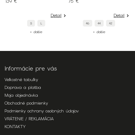
139 €
75 €
S
9
Detail
Detail
S
L
46
44
42
+ ďalšie
+ ďalšie
Informácie pre vás
Veľkostné tabuľky
Doprava a platba
Moja objednávka
Obchodné podmienky
Podmienky ochrany osobných údajov
VRÁTENIE / REKLAMÁCIA
KONTAKTY