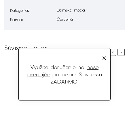
Dámska móda
Kategória
:
Červená
Farba
:
Súvisiaci tovar
Previous
Next
Využite doručenie na
naše
predajňe
po celom Slovensku
ZADARMO
.