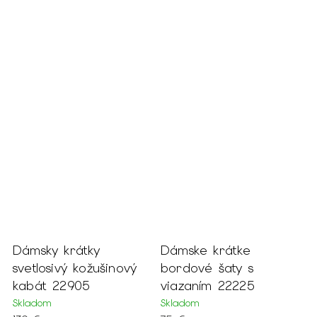
Dámsky krátky
Dámske krátke
D
svetlosivý kožušinový
bordové šaty s
c
m
kabát 22905
viazaním 22225
m
1
Skladom
Skladom