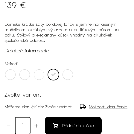
139 €
Dámske krátke šaty bordovej farby s jemne nariaseným
mušelínom, okrúhlym výstrihom a perličkovým pásom na
boku. Štýlový a elegantný kúsok vhodný na akúkoľvek
spoločenskú udalosť.
Detailné informácie
Veľkosť
Zvoľte variant
Môžeme doručiť do:
Zvoľte variant
Možnosti doručenia
Pridať do košíka