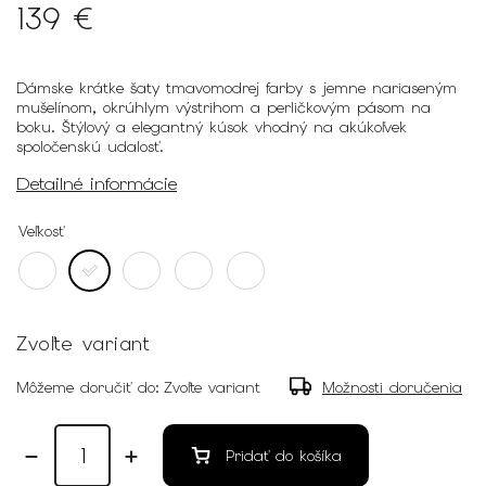
139 €
Dámske krátke šaty tmavomodrej farby s jemne nariaseným
mušelínom, okrúhlym výstrihom a perličkovým pásom na
boku. Štýlový a elegantný kúsok vhodný na akúkoľvek
spoločenskú udalosť.
Detailné informácie
Veľkosť
Zvoľte variant
Môžeme doručiť do:
Zvoľte variant
Možnosti doručenia
Pridať do košíka