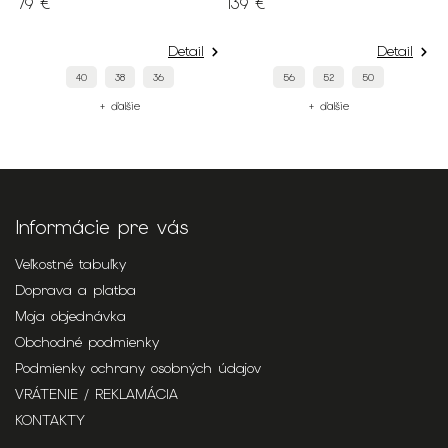
79 €
139 €
9
Detail
Detail
40
38
36
56
52
50
+ ďalšie
+ ďalšie
Informácie pre vás
Veľkostné tabuľky
Doprava a platba
Moja objednávka
Obchodné podmienky
Podmienky ochrany osobných údajov
VRÁTENIE / REKLAMÁCIA
KONTAKTY