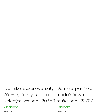
r
Dámske puzdrové šaty
Dámske parížske
D
mi
čiernej farby s bielo-
modré šaty s
z
zeleným vrchom 20359
mušelínom 22707
š
Skladom
Skladom
S