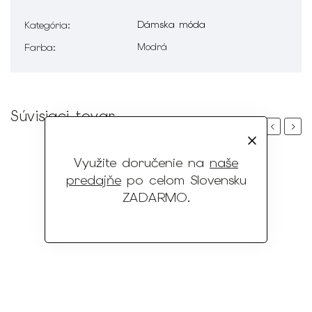
Dámska móda
Kategória
:
Modrá
Farba
:
Súvisiaci tovar
Previous
Next
Využite doručenie na
naše
predajňe
po celom Slovensku
ZADARMO
.