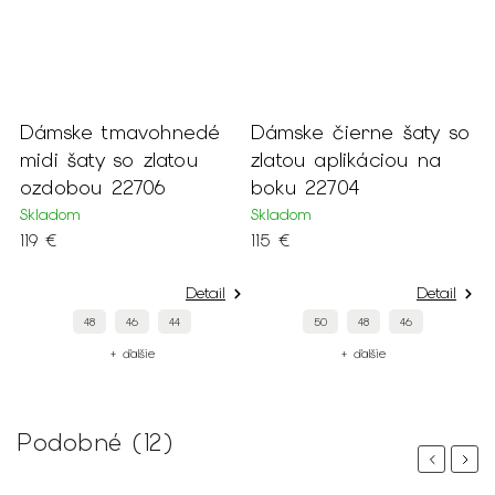
Dámske tmavohnedé
Dámske čierne šaty so
D
midi šaty so zlatou
zlatou aplikáciou na
s
ozdobou 22706
boku 22704
S
Skladom
Skladom
1
119 €
115 €
Detail
Detail
48
46
44
50
48
46
+ ďalšie
+ ďalšie
Podobné (12)
Previous
Next