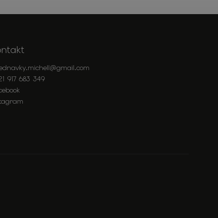
ontakt
jednavky.michell
@
gmail.com
21 917 683 349
cebook
stagram