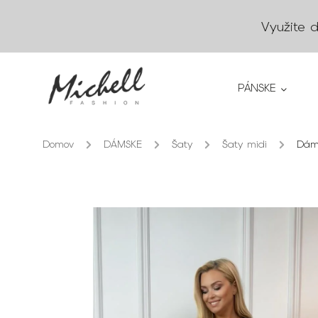
Využite 
PÁNSKE
Domov
/
DÁMSKE
/
Šaty
/
Šaty midi
/
Dáms