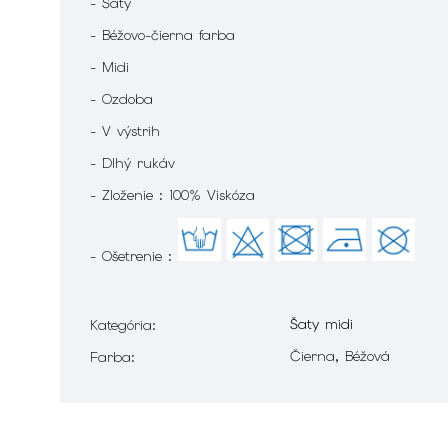
- Šaty
- Béžovo-čierna farba
- Midi
- Ozdoba
- V výstrih
- Dlhý rukáv
- Zloženie : 100% Viskóza
- Ošetrenie :
Šaty midi
Kategória
:
Čierna, Béžová
Farba
: