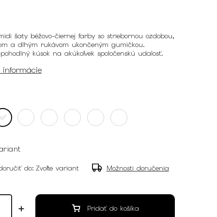
di šaty béžovo-čiernej farby so striebornou ozdobou,
hom a dlhým rukávom ukončeným gumičkou.
 pohodlný kúsok na akúkoľvek spoločenskú udalosť.
é informácie
ariant
oručiť do:
Zvoľte variant
Možnosti doručenia
Pridať do košíka