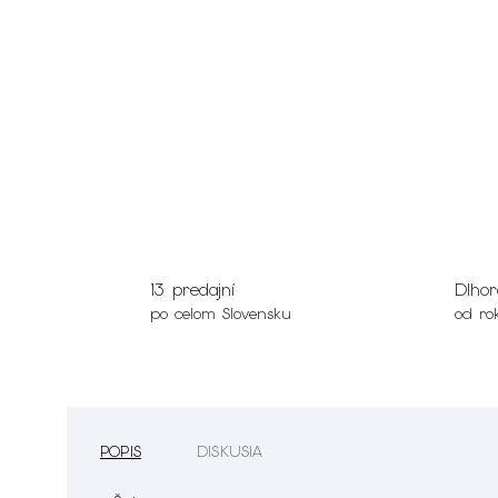
13 predajní
Dlhor
po celom Slovensku
od ro
POPIS
DISKUSIA