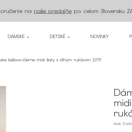
doručenie na
naše predajňe
po celom Slovensku
Z
DÁMSKE
DETSKÉ
NOVINKY
ke béžovo-čierne midi šaty s dlhým rukávom 22711
Dám
mid
ruk
Kód:
Zvoľ