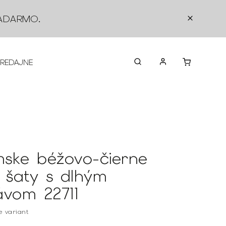
ADARMO
.
PREDAJNE
O NÁS
KONTAKTY
VRÁTEN
ske béžovo-čierne
i šaty s dlhým
ávom 22711
te variant