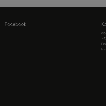
Facebook
K
ob
+4
Fa
In