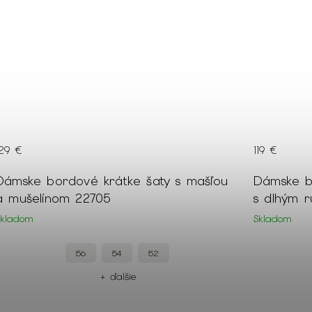
129 €
119 €
Dámske bordové krátke šaty s mašľou
Dámske b
a mušelínom 22705
s dlhým 
Skladom
Skladom
56
54
52
+ ďalšie