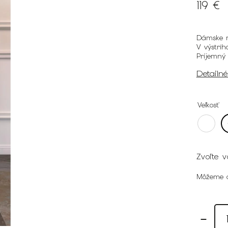
119 €
Dámske mi
V výstri
Príjemný
Detailn
Veľkosť
Zvoľte v
Môžeme d