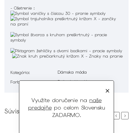
- Ošetrenie :
Dámska móda
Kategória
:
Ružová, Hnedá
Farba
:
Využite doručenie na
naše
predajňe
po celom Slovensku
Súvisiaci tovar
ZADARMO
.
Previous
Next