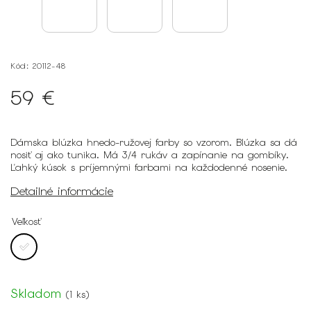
Kód:
20112-48
59 €
Dámska blúzka hnedo-ružovej farby so vzorom. Blúzka sa dá
nosiť aj ako tunika. Má 3/4 rukáv a zapínanie na gombíky.
Ľahký kúsok s príjemnými farbami na každodenné nosenie.
Detailné informácie
Veľkosť
Skladom
(
1 ks
)