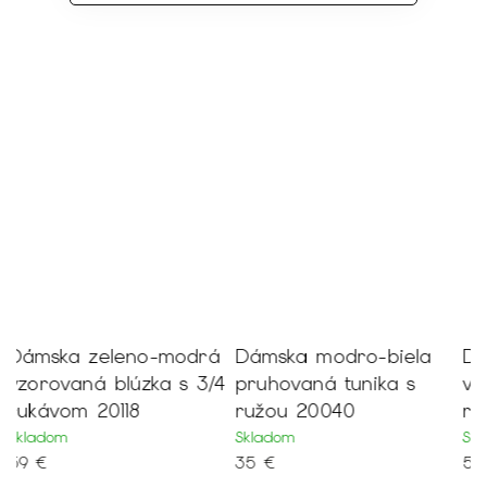
á
Dámska modro-biela
Dámska béžovo-ružová
/4
pruhovaná tunika s
vzorovaná blúzka s 3/4
b
ružou 20040
rukávom 20115
3
Skladom
Skladom
S
35 €
59 €
5