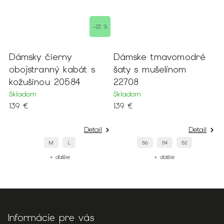
–22 %
Dámske tmavomodré
Dámske krátke
s
šaty s mušelínom
trblietavé béžové šaty
22708
s padavými rukávmi
20125
Skladom
139 €
Skladom
109 €
ail
Detail
Detail
56
54
52
44
42
+ ďalšie
+ ďalšie
Informácie pre vás