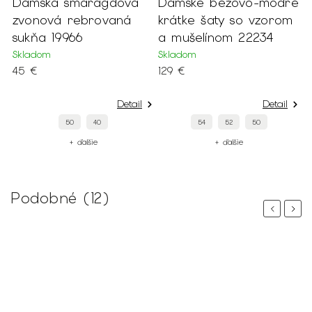
Dámska smaragdová
Dámske béžovo-modré
D
zvonová rebrovaná
krátke šaty so vzorom
m
sukňa 19966
a mušelínom 22234
2
Skladom
Skladom
S
45 €
129 €
1
Detail
Detail
50
40
54
52
50
+ ďalšie
+ ďalšie
Podobné (12)
Previous
Next