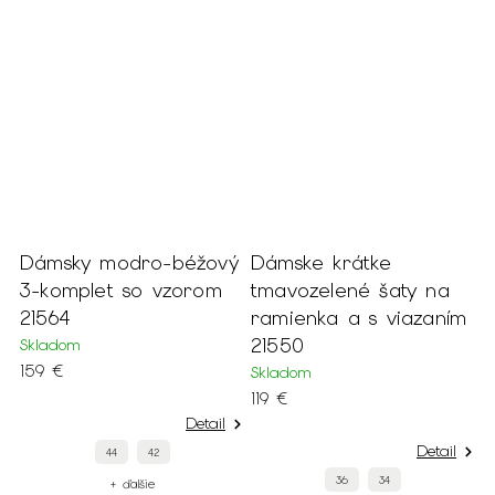
é
Dámsky modro-béžový
Dámske krátke
D
3-komplet so vzorom
tmavozelené šaty na
m
21564
ramienka a s viazaním
k
21550
Skladom
S
159 €
1
Skladom
119 €
Detail
Detail
44
42
36
34
+ ďalšie