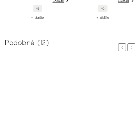
Detail
Detail
48
40
+ ďalšie
+ ďalšie
Podobné (12)
Previous
Next