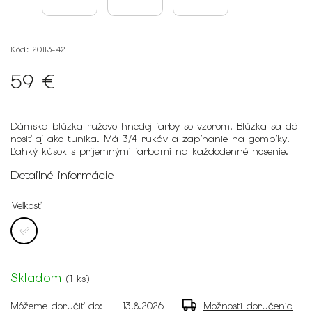
Kód:
20113-42
59 €
Dámska blúzka ružovo-hnedej farby so vzorom. Blúzka sa dá
nosiť aj ako tunika. Má 3/4 rukáv a zapínanie na gombíky.
Ľahký kúsok s príjemnými farbami na každodenné nosenie.
Detailné informácie
Veľkosť
Skladom
(
1 ks
)
Môžeme doručiť do:
13.8.2026
Možnosti doručenia