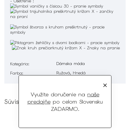
- Ošetrenie :
Dámska móda
Kategória
:
Ružová, Hnedá
Farba
:
Využite doručenie na
naše
Súvisiaci tovar
predajňe
po celom Slovensku
ZADARMO
.