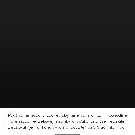
Používame súbory cookie, aby sme vám umožnili pohodlné
prehliadanie webovej stránky a vďaka analýze neustále
Sledovať na Instagrame
zlepšovali jej funkcie, výkon a použiteľnosť.
Viac informácií