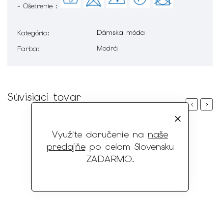
- Ošetrenie :
Dámska móda
Kategória
:
Modrá
Farba
:
Súvisiaci tovar
Previous
Next
Využite doručenie na
naše
predajňe
po celom Slovensku
ZADARMO
.