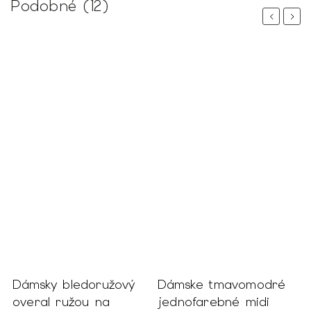
Podobné (12)
Previous
Next
Dámsky bledoružový
Dámske tmavomodré
D
overal ružou na
jednofarebné midi
o