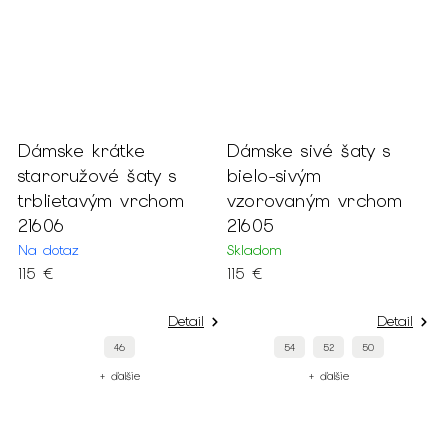
Dámske krátke
Dámske sivé šaty s
D
m
staroružové šaty s
bielo-sivým
b
trblietavým vrchom
vzorovaným vrchom
k
21606
21605
S
2
Na dotaz
Skladom
115 €
115 €
Detail
Detail
46
54
52
50
+ ďalšie
+ ďalšie