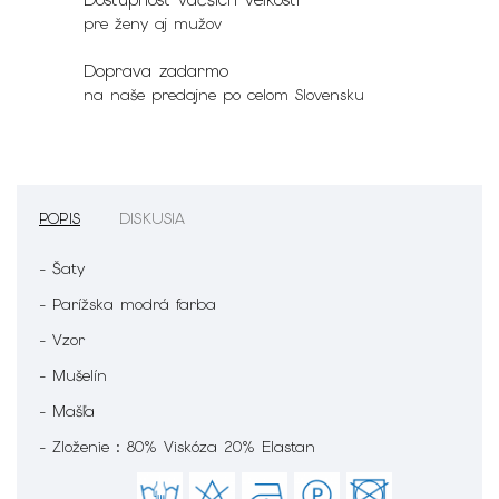
pre ženy aj mužov
Doprava zadarmo
na naše predajne po celom Slovensku
POPIS
DISKUSIA
- Šaty
- Parížska modrá farba
- Vzor
- Mušelín
- Mašľa
- Zloženie : 80% Viskóza 20% Elastan