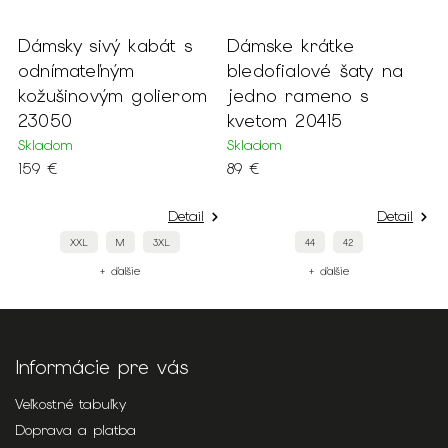
kabát s
Dámske krátke
Dámsky šedý ka
m
bledofialové šaty na
striebornými go
golierom
jedno rameno s
20569
kvetom 20415
Skladom
59 €
Skladom
89 €
Detail
Detail
M
3XL
44
42
+ ďalšie
ie
+ ďalšie
Informácie pre vás
Veľkostné tabuľky
Doprava a platba