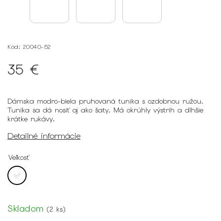
Kód:
20040-52
35 €
Dámska modro-biela pruhovaná tunika s ozdobnou ružou.
Tunika sa dá nosiť aj ako šaty. Má okrúhly výstrih a dlhšie
krátke rukávy.
Detailné informácie
Veľkosť
Skladom
(
2 ks
)