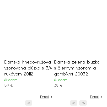
Dámska hnedo-ružová
Dámska zelená blúzka
vzorovaná blúzka s 3/4
s čiernym vzorom a
rukávom 20112
gombíkmi 20032
Skladom
Skladom
59 €
39 €
Detail
Detail
48
58
56