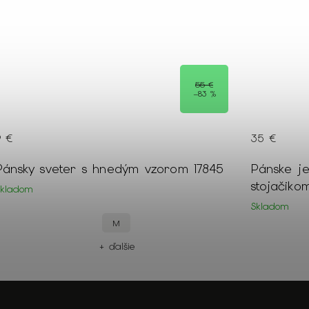
55 €
–83 %
9 €
35 €
Pánsky sveter s hnedým vzorom 17845
Pánske j
stojačiko
Skladom
Skladom
M
+ ďalšie