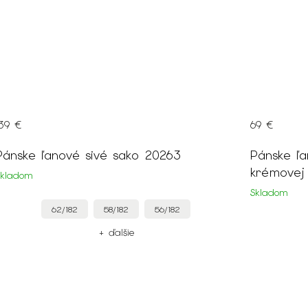
139 €
69 €
Pánske ľanové sivé sako 20263
Pánske ľa
krémovej
Skladom
Skladom
62/182
58/182
56/182
+ ďalšie