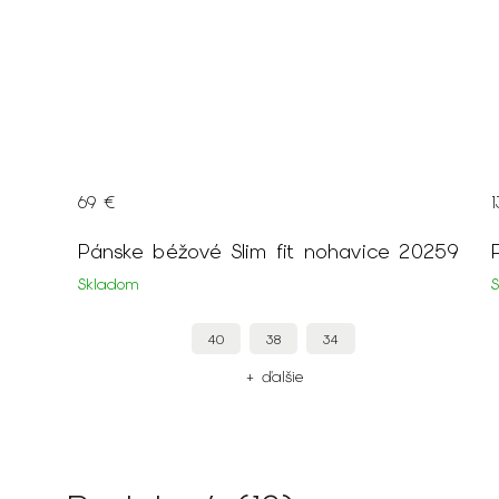
69 €
55
Pánske béžové Slim fit nohavice 20259
Skladom
40
38
34
+ ďalšie