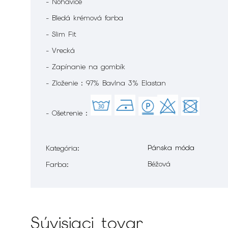
- Nohavice
- Bledá krémová farba
- Slim Fit
- Vrecká
- Zapínanie na gombík
- Zloženie : 97% Bavlna 3% Elastan
- Ošetrenie :
Pánska móda
Kategória
:
Béžová
Farba
:
Súvisiaci tovar