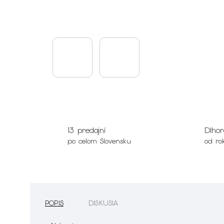
13 predajní
Dlhor
po celom Slovensku
od ro
POPIS
DISKUSIA