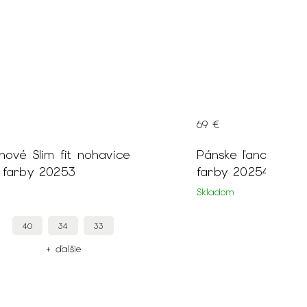
69 €
nové Slim fit nohavice
Pánske ľanové Sli
 farby 20253
farby 20254
Skladom
40
34
33
40
+ ďalšie
+