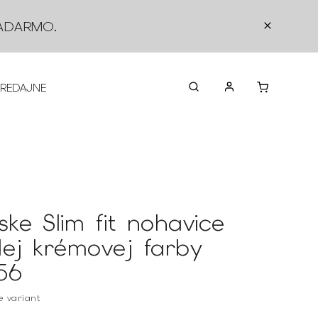
ADARMO
.
PREDAJNE
O NÁS
KONTAKTY
VRÁTEN
ske Slim fit nohavice
dej krémovej farby
56
te variant