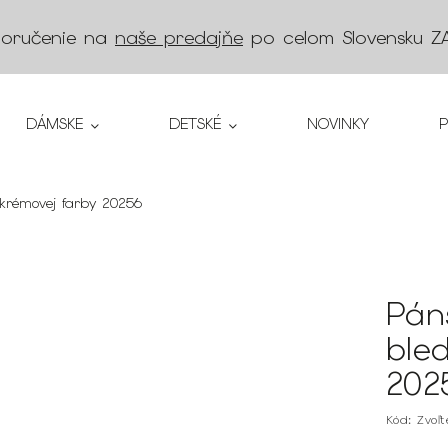
doručenie na
naše predajňe
po celom Slovensku
Z
DÁMSKE
DETSKÉ
NOVINKY
 krémovej farby 20256
Pán
ble
202
Kód:
Zvoľ