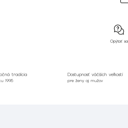
Opýtať sa
očná tradícia
Dostupnosť väčších veľkostí
ku 1995
pre ženy aj mužov