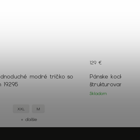
129 €
ednoduché modré tričko so
Pánske kockované
m 19295
štrukturované 185
Skladom
XXL
M
+ ďalšie
+