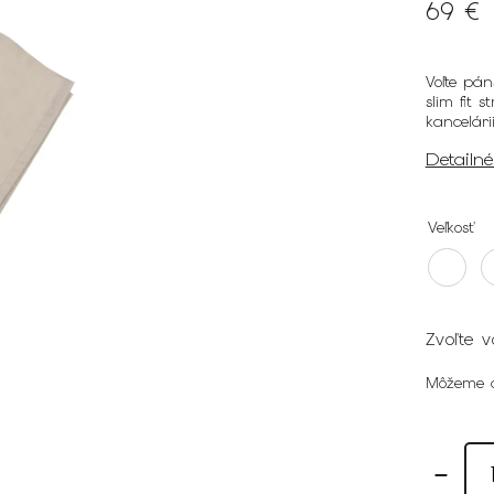
69 €
Voľte pán
slim fit 
kancelári
Detailn
Veľkosť
Zvoľte v
Môžeme d