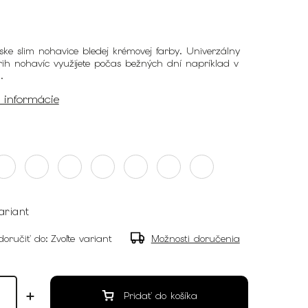
ske slim nohavice bledej krémovej farby. Univerzálny
strih nohavíc využijete počas bežných dní napríklad v
i.
é informácie
ariant
oručiť do:
Zvoľte variant
Možnosti doručenia
Pridať do košíka