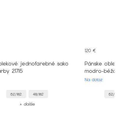
120 €
blekové jednofarebné sako
Pánske oblekové 
rby 21715
Na dotaz
52/182
48/182
52/182
+ ďalšie
+