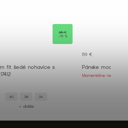
65 €
–70 %
59 €
im fit šedé nohavice s
17412
Momentálne nedostupn
40
38
34
+ ďalšie