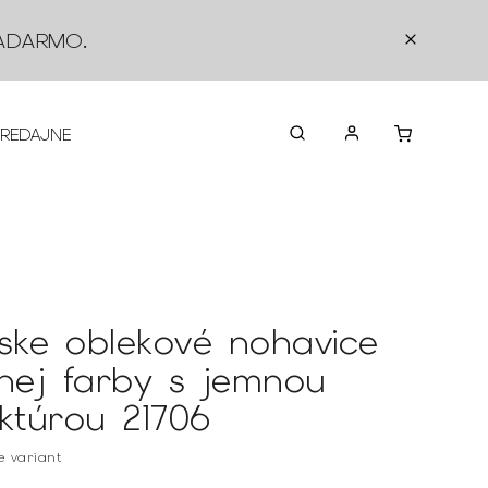
ADARMO
.
PREDAJNE
O NÁS
KONTAKTY
VRÁTEN
ske oblekové nohavice
rnej farby s jemnou
uktúrou 21706
te variant