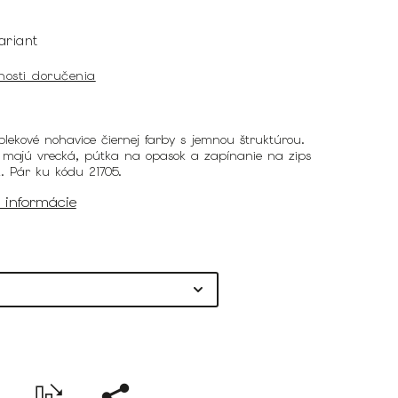
ariant
nosti doručenia
lekové nohavice čiernej farby s jemnou štruktúrou.
 majú vrecká, pútka na opasok a zapínanie na zips
. Pár ku kódu 21705.
é informácie