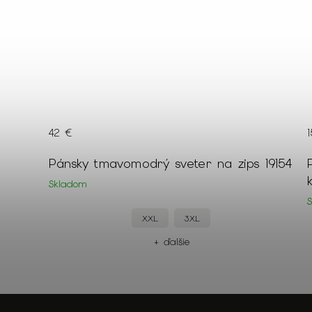
9 €
0 %
42 €
eľa s
Pánsky tmavomodrý sveter na zips 19154
ž
Skladom
XXL
3XL
+ ďalšie