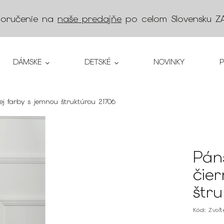
doručenie na
naše predajňe
po celom Slovensku
Z
DÁMSKE
DETSKÉ
NOVINKY
ej farby s jemnou štruktúrou 21706
Pán
čie
štr
Kód:
Zvoľ