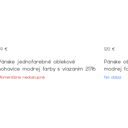
49 €
120 €
Pánske jednofarebné oblekové
Pánske o
nohavice modrej farby s viazaním 21716
modrej fa
Momentálne nedostupné
Na dotaz