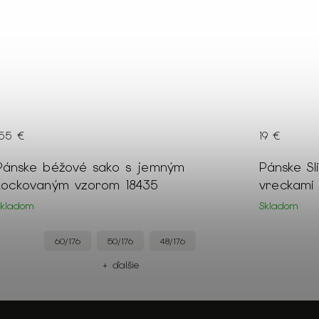
155 €
19 €
Pánske béžové sako s jemným
Pánske Sl
kockovaným vzorom 18435
vreckami 
Skladom
Skladom
60/176
50/176
48/176
+ ďalšie