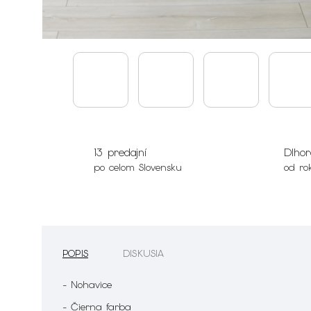
13 predajní
Dlhor
po celom Slovensku
od ro
POPIS
DISKUSIA
- Nohavice
- Čierna farba