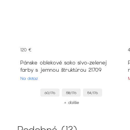
120 €
lenej
Pánske oblekové sako sivo-zelenej
farby s jemnou štruktúrou 21709
Na dotaz
60/176
58/176
54/176
+ ďalšie
Podobné (12)