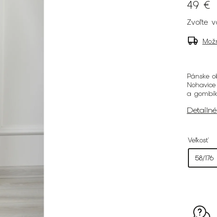
49 €
Zvoľte v
Mož
Pánske ob
Nohavice
a gombík
Detailn
Veľkosť