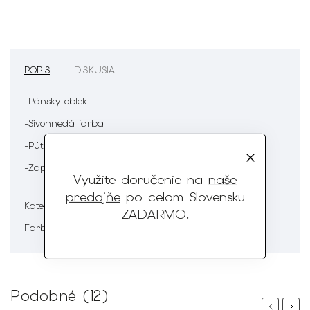
POPIS
DISKUSIA
-Pánsky oblek
-Sivohnedá farba
-Pútka na opasok
-Zapínanie na zips
Využite doručenie na
naše
predajňe
po celom Slovensku
Pánska móda
Kategória
:
ZADARMO
.
Modrá
Farba
:
Podobné (12)
Previous
Next