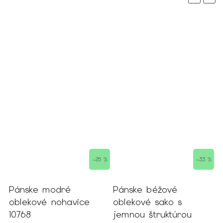
%
–25 %
–33 %
Pánske modré
Pánske béžové
P
oblekové nohavice
oblekové sako s
h
10768
jemnou štruktúrou
S