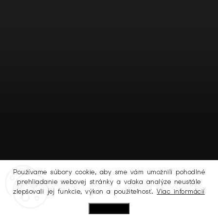
Používame súbory cookie, aby sme vám umožnili pohodlné
prehliadanie webovej stránky a vďaka analýze neustále
Sledovať na Instagrame
zlepšovali jej funkcie, výkon a použiteľnosť.
Viac informácií
Nastavenie