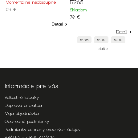
17265
Momentálne nedostupné
9
59 €
Skladom
79 €
Detail
Detail
64/188
64/182
62/182
+ ďalšie
Informácie pre vás
Veľkostné tabuľky
Doprava a platba
Moja objednávka
Obchodné podmienky
Podmienky ochrany osobných údajov
VRÁTENIE / REKLAMÁCIA