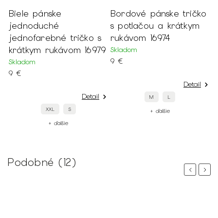
Biele pánske
Bordové pánske tričko
jednoduché
s potlačou a krátkym
jednofarebné tričko s
rukávom 16974
krátkym rukávom 16979
Skladom
9 €
Skladom
9 €
Detail
Detail
M
L
XXL
S
+ ďalšie
+ ďalšie
Podobné (12)
Previous
Next