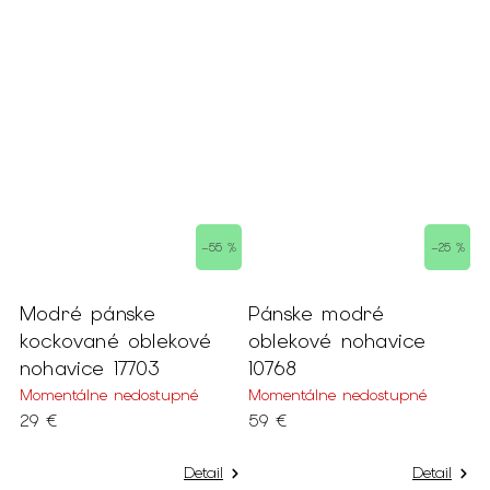
 %
–55 %
–25 %
Modré pánske
Pánske modré
Č
kockované oblekové
oblekové nohavice
p
nohavice 17703
10768
S
Momentálne nedostupné
Momentálne nedostupné
5
29 €
59 €
Detail
Detail