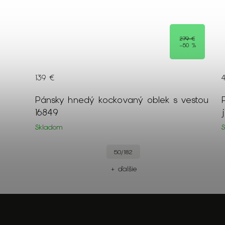
9 €
279 €
1 %
–50 %
139 €
13806
Pánsky hnedý kockovaný oblek s vestou
16849
Skladom
50/182
+ ďalšie