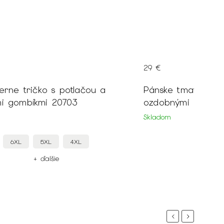
29 €
erne tričko s potlačou a
Pánske tmavomodré
i gombíkmi 20703
ozdobnými gombík
Skladom
6XL
5XL
4XL
6XL
+ ďalšie
+
Previous
Next