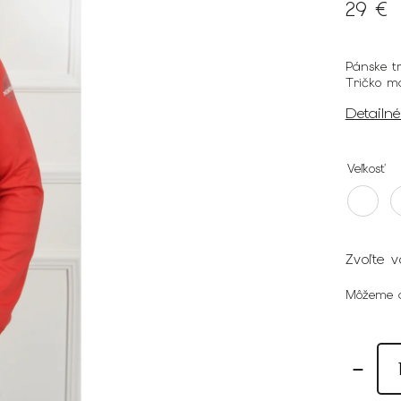
29 €
Pánske tr
Tričko m
Detailn
Veľkosť
Zvoľte v
Môžeme d