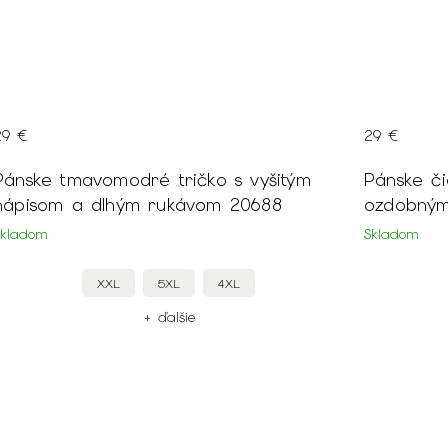
29 €
29 €
Pánske tmavomodré tričko s vyšitým
Pánske či
nápisom a dlhým rukávom 20688
ozdobným
Skladom
Skladom
XXL
5XL
4XL
+ ďalšie