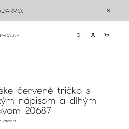
ADARMO
.
PREDAJNE
O NÁS
KONTAKTY
VRÁTEN
ske červené tričko s
itým nápisom a dlhým
ávom 20687
te variant