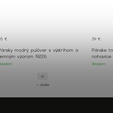
45 €
39 €
Pánsky modrý pulóver s výstrihom a
Pánske t
jemným vzorom 19226
nohavice
Skladom
Skladom
M
+ ďalšie