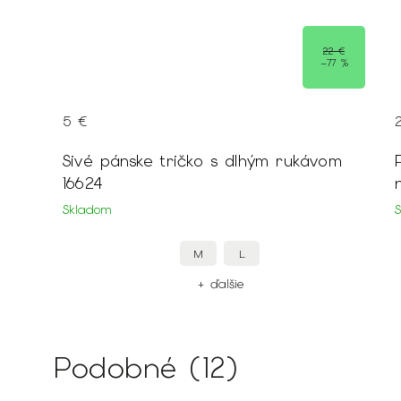
3 €
22 €
0 %
–77 %
5 €
 a
Sivé pánske tričko s dlhým rukávom
16624
Skladom
M
L
+ ďalšie
Podobné (12)