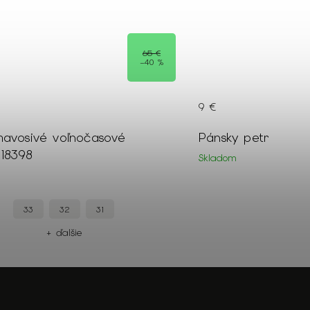
65 €
–40 %
9 €
mavosivé voľnočasové
Pánsky petrolejový
 18398
Skladom
33
32
31
+
+ ďalšie