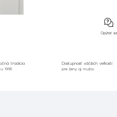
Opýtať sa
očná tradícia
Dostupnosť väčších veľkostí
ku 1995
pre ženy aj mužov