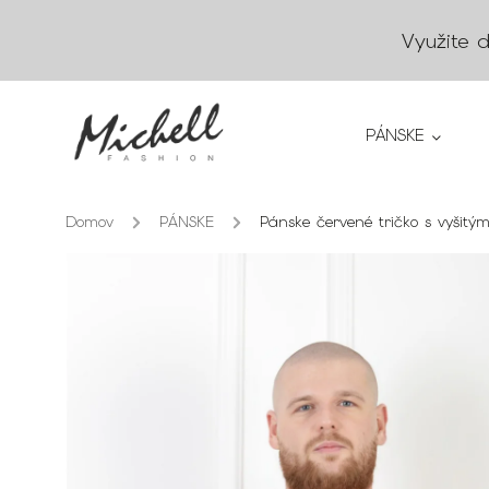
Využite 
PÁNSKE
Domov
/
PÁNSKE
/
Pánske červené tričko s vyši