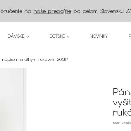
doručenie na
naše predajňe
po celom Slovensku
Z
DÁMSKE
DETSKÉ
NOVINKY
tým nápisom a dlhým rukávom 20687
Pán
vyš
ruk
Kód:
Zvoľ