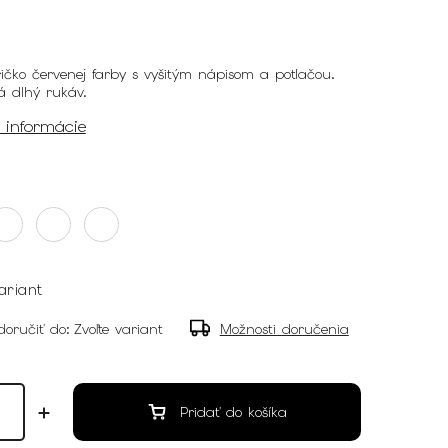
ičko červenej farby s vyšitým nápisom a potlačou.
á dlhý rukáv.
é informácie
ariant
oručiť do:
Zvoľte variant
Možnosti doručenia
Pridať do košíka