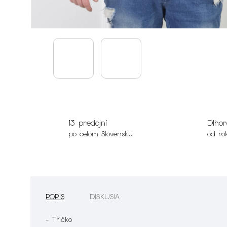
13 predajní
Dlhor
po celom Slovensku
od ro
POPIS
DISKUSIA
- Tričko