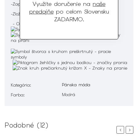
Využite doručenie na
naše
-Zapínanie na klasické gombíky
predajňe
po celom Slovensku
-Zloženie : 95 % Bavlna 5% Elastan
ZADARMO
.
- Ošetrenie :
Pánska móda
Kategória
:
Modrá
Farba
:
Podobné (12)
Previous
Next