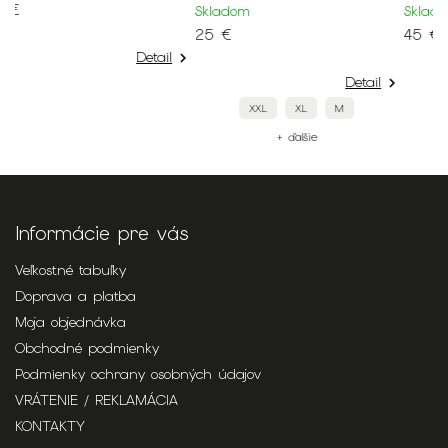
Skladom
Skladom
25 €
45 €
Detail
Detail
XXL
XL
M
M
+ ďalšie
+ ďalšie
Informácie pre vás
Veľkostné tabuľky
Doprava a platba
Moja objednávka
Obchodné podmienky
Podmienky ochrany osobných údajov
VRÁTENIE / REKLAMÁCIA
KONTAKTY