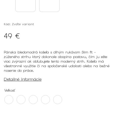
Kód:
Zvoľte variant
49 €
Pánska bledomodrá košeľa s dlhým rukávom Slim fit -
zúženého strihu ktorý dokonale obopína postavu, čím ju ešte
viac zvýrazní ak obľubujete tento moderný strih. Košeľa má
všestranné využitie či na spoločenské udalosti alebo na bežné
nosenie do práce.
Detailné informácie
Veľkosť