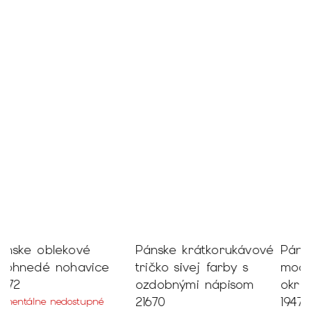
Pánske krátkorukávové
Pánsky jednoduchý
P
tričko sivej farby s
modrý pulóver o
k
ozdobnými nápisom
okrúhlym výstrihom
S
21670
19479
3