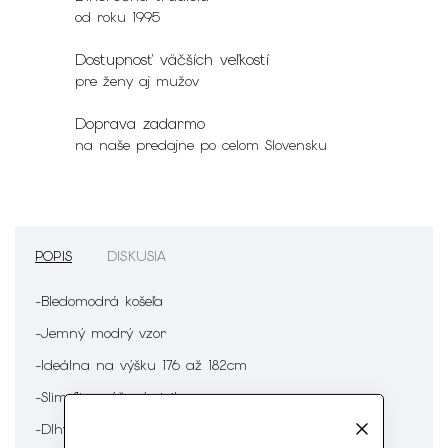
od roku 1995
Dostupnosť väčších veľkostí
pre ženy aj mužov
Doprava zadarmo
na naše predajne po celom Slovensku
POPIS
DISKUSIA
-Bledomodrá košeľa
-Jemný modrý vzor
-Ideálna na výšku 176 až 182cm
-Slim fit - zúžený strih
-Dlhý rukáv