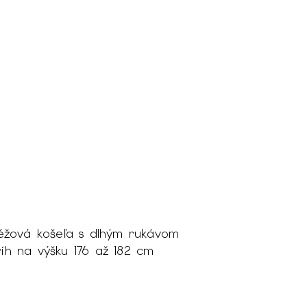
éžová košeľa s dlhým rukávom
trih na výšku 176 až 182 cm