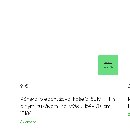
49 €
–81 %
9 €
Pánska bledoružová košeľa SLIM FIT s
Pán
dlhým rukávom na výšku 164-170 cm
15184
Skladom