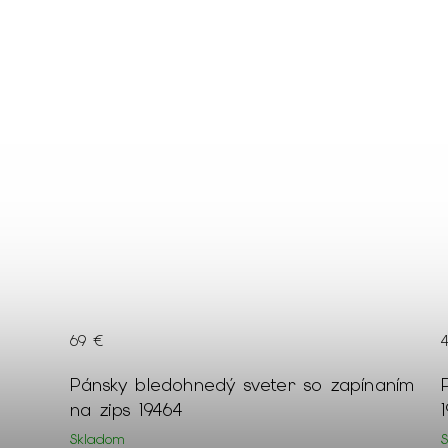
45 €
naním
Pánsky jednoduchý tmavozelený sveter
19484
Skladom