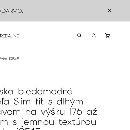
ADARMO
.
PREDAJNE
O NÁS
KONTAKTY
VRÁTEN
átke 19545
ska bledomodrá
ľa Slim fit s dlhým
ávom na výšku 176 až
cm s jemnou textúrou