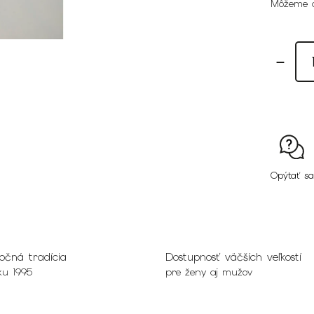
Môžeme d
Opýtať sa
očná tradícia
Dostupnosť väčších veľkostí
ku 1995
pre ženy aj mužov