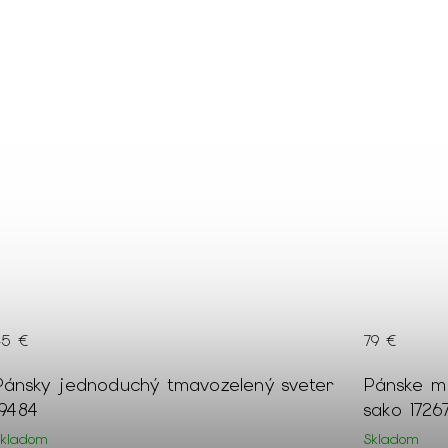
119 €
–33 %
79 €
45 €
Pánske modré oblekové kockované
Biela pán
sako 17267
jemným v
21585
Skladom