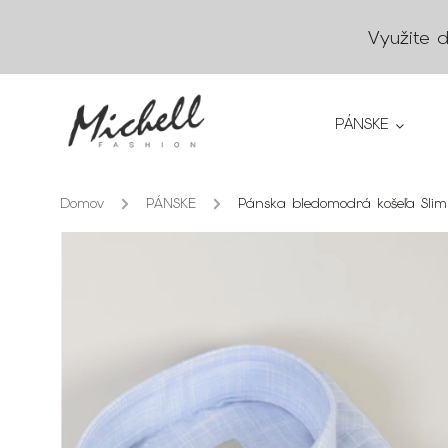
Využite 
PÁNSKE
Domov
/
PÁNSKE
/
Pánska bledomodrá košeľa Slim