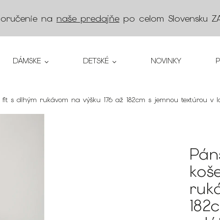
doručenie na
naše predajňe
po celom Slovensku
Z
DÁMSKE
DETSKÉ
NOVINKY
 fit s dlhým rukávom na výšku 176 až 182cm s jemnou textúrou v l
Pán
koše
ruk
182