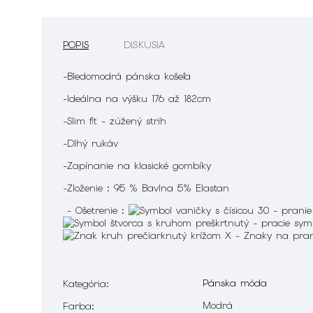
POPIS
DISKUSIA
-Bledomodrá pánska košeľa
-Ideálna na výšku 176 až 182cm
-Slim fit - zúžený strih
-Dlhý rukáv
-Zapínanie na klasické gombíky
-Zloženie : 95 % Bavlna 5% Elastan
- Ošetrenie :
Pánska móda
Kategória
:
Modrá
Farba
: