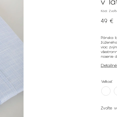
v l
Kód:
Zvoľ
49 €
Pánska b
žúženého 
viac zvýr
všestrann
nosenie 
Detailn
Veľkosť
Zvoľte v