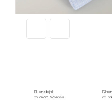
13 predajní
Dlhor
po celom Slovensku
od ro