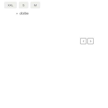
XXL
S
M
+ ďalšie
Previous
Next