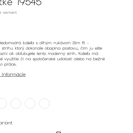
átke 19545
te variant
ledomodrá košeľa s dlhým rukávom Slim fit -
strihu ktorý dokonale obopína postavu, čím ju ešte
azní ak obľubujete tento moderný strih. Košeľa má
é využitie či na spoločenské udalosti alebo na bežné
do práce.
é informácie
ariant