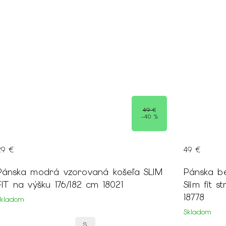
49 €
–40 %
29 €
49 €
ska modrá vzorovaná košeľa SLIM
Pánska b
FIT na výšku 176/182 cm 18021
Slim fit s
18778
Skladom
Skladom
S