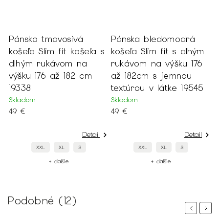
 %
Pánska tmavosivá
Pánska bledomodrá
P
košeľa Slim fit košeľa s
košeľa Slim fit s dlhým
k
dlhým rukávom na
rukávom na výšku 176
r
výšku 176 až 182 cm
až 182cm s jemnou
a
19338
textúrou v látke 19545
b
Skladom
Skladom
S
49 €
49 €
4
Detail
Detail
XXL
XL
S
XXL
XL
S
+ ďalšie
+ ďalšie
Podobné (12)
Previous
Next