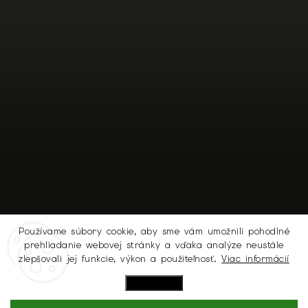
Používame súbory cookie, aby sme vám umožnili pohodlné
prehliadanie webovej stránky a vďaka analýze neustále
Sledovať na Instagrame
zlepšovali jej funkcie, výkon a použiteľnosť.
Viac informácií
Nastavenie
Copyright 2026
MICHELL.SK
. Všetky práva vyhradené.