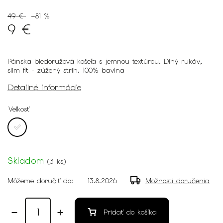
49 €
–81 %
9 €
Pánska bledoružová košeľa s jemnou textúrou. Dlhý rukáv,
slim fit - zúžený strih. 100% bavlna
Detailné informácie
Veľkosť
Skladom
(
3 ks
)
Môžeme doručiť do:
13.8.2026
Možnosti doručenia
Pridať do košíka