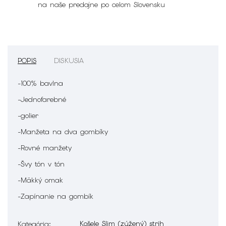
na naše predajne po celom Slovensku
POPIS
DISKUSIA
-100% bavlna
-Jednofarebné
-golier
-Manžeta na dva gombíky
-Rovné manžety
-Švy tón v tón
-Mäkký omak
-Zapínanie na gombík
Košele Slim (zúžený) strih
Kategória
: