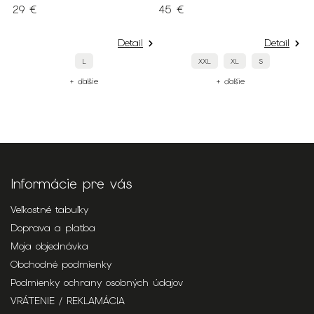
29 €
45 €
S
1
Detail
Detail
L
XXL
XL
S
+ ďalšie
+ ďalšie
Informácie pre vás
Veľkostné tabuľky
Doprava a platba
Moja objednávka
Obchodné podmienky
Podmienky ochrany osobných údajov
VRÁTENIE / REKLAMÁCIA