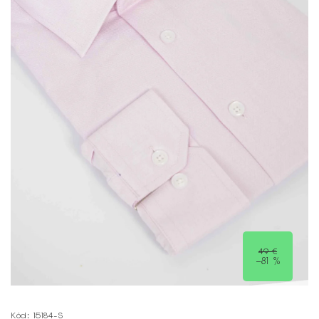
49 €
–81 %
Kód:
15184-S