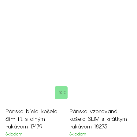
–40 %
Pánska biela košeľa
Pánska vzorovaná
P
Slim fit s dlhým
košela SLIM s krátkym
k
rukávom 17479
rukávom 18273
d
Skladom
Skladom