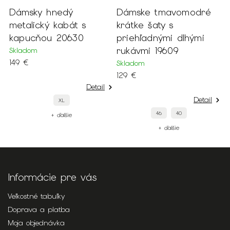
Dámsky hnedý
Dámske tmavomodré
D
e
metalický kabát s
krátke šaty s
t
kapucňou 20630
priehľadnými dlhými
s
rukávmi 19609
v
Skladom
149 €
Skladom
S
129 €
7
Detail
Detail
XL
46
40
+ ďalšie
+ ďalšie
Informácie pre vás
Veľkostné tabuľky
Doprava a platba
Moja objednávka