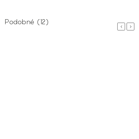
Podobné (12)
Previous
Next
 %