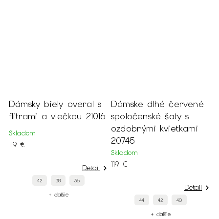
Dámsky biely overal s
Dámske dlhé červené
D
flitrami a vlečkou 21016
spoločenské šaty s
s
ozdobnými kvietkami
o
Skladom
20745
2
119 €
Skladom
S
119 €
1
Detail
42
38
36
Detail
+ ďalšie
44
42
40
+ ďalšie