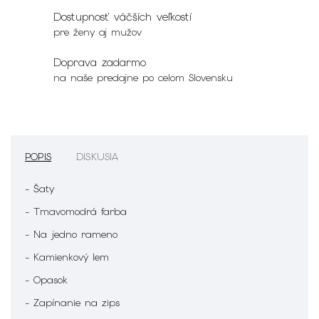
Dostupnosť väčších veľkostí
pre ženy aj mužov
Doprava zadarmo
na naše predajne po celom Slovensku
POPIS
DISKUSIA
- Šaty
- Tmavomodrá farba
- Na jedno rameno
- Kamienkový lem
- Opasok
- Zapínanie na zips