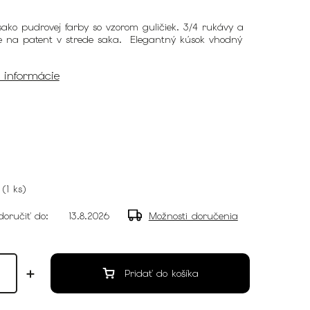
ako pudrovej farby so vzorom guličiek. 3/4 rukávy a
e na patent v strede saka. Elegantný kúsok vhodný
é informácie
(
1 ks
)
oručiť do:
13.8.2026
Možnosti doručenia
Pridať do košíka