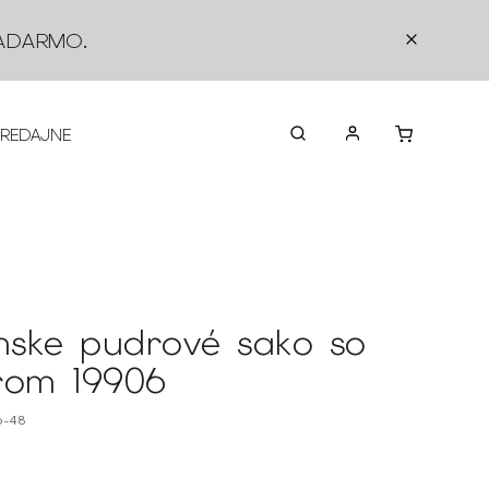
ADARMO
.
PREDAJNE
O NÁS
KONTAKTY
VRÁTEN
ske pudrové sako so
rom 19906
6-48