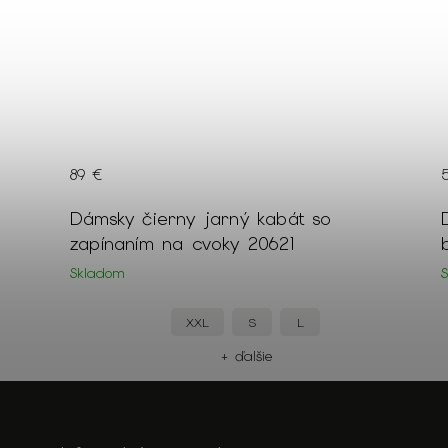
52 €
Dámsky biely pulóver s vyšívanými
béžovými kvetmi 22244
Skladom
S
L
+ ďalšie