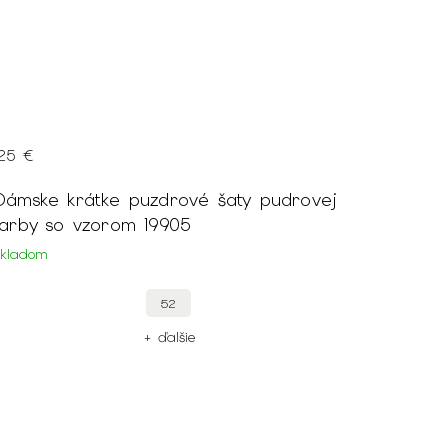
125 €
Dámske krátke puzdrové šaty pudrovej
farby so vzorom 19905
Skladom
52
+ ďalšie