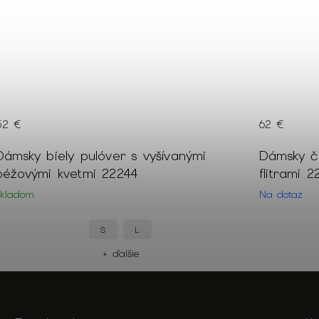
62 €
79 €
Dámsky čierny pulóver so striebornými
Dámsky
flitrami 22254
dvojra
Na dotaz
Skladom
L
+ ďalšie