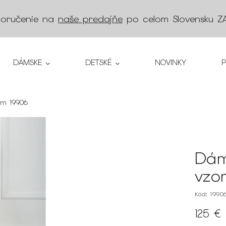
doručenie na
naše predajňe
po celom Slovensku
Z
DÁMSKE
DETSKÉ
NOVINKY
om 19906
Dám
vzo
Kód:
1990
125 €