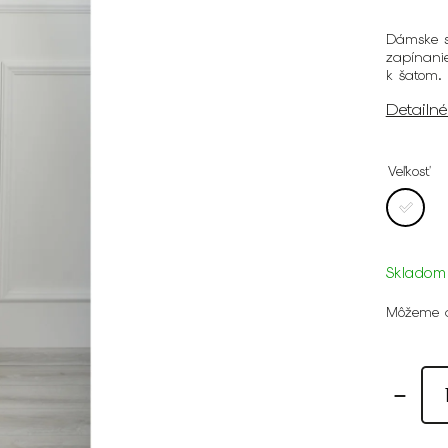
Dámske s
zapínani
k šatom.
Detailn
Veľkosť
Skladom
Môžeme d