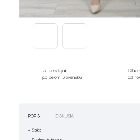
13 predajní
Dlhor
po celom Slovensku
od ro
POPIS
DISKUSIA
- Sako