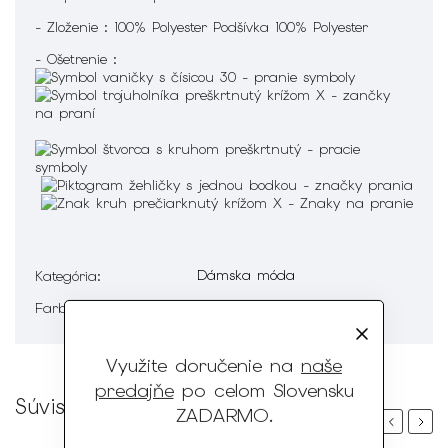
- Zloženie : 100% Polyester Podšívka 100% Polyester
- Ošetrenie :
Dámska móda
Kategória
:
Biela, Béžová
Farba
:
Využite doručenie na
naše
predajňe
po celom Slovensku
Súvisiaci tovar
ZADARMO
.
Previous
Next