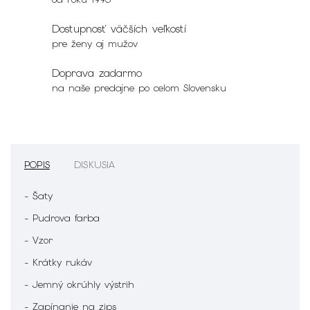
Dostupnosť väčších veľkostí
pre ženy aj mužov
Doprava zadarmo
na naše predajne po celom Slovensku
POPIS
DISKUSIA
- Šaty
- Pudrova farba
- Vzor
- Krátky rukáv
- Jemný okrúhly výstrih
- Zapínanie na zips