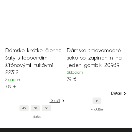
e
Dámske tmavomodré
Dlhé dámske
D
sako so zapínaním na
tmavoružové šaty
k
jeden gombík 20939
ligotavé 19593
Skladom
Skladom
S
79 €
109 €
8
Detail
Detail
44
46
44
40
+ ďalšie
+ ďalšie