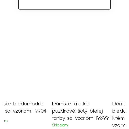
Dámske krátke
Dámske krátke
T
puzdrové šaty bielej
bledomodré šaty
š
farby so vzorom 19899
krémovej farby so
v
vzorom 19903
2
Skladom