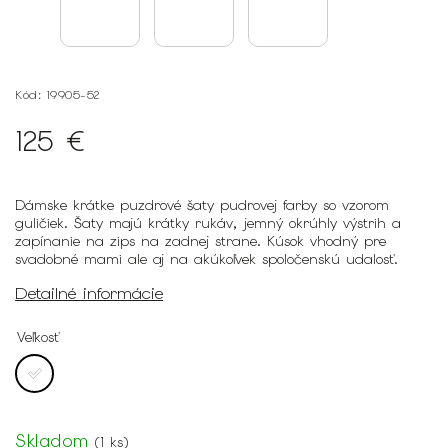
Kód:
19905-52
125 €
Dámske krátke puzdrové šaty pudrovej farby so vzorom
guličiek. Šaty majú krátky rukáv, jemný okrúhly výstrih a
zapínanie na zips na zadnej strane. Kúsok vhodný pre
svadobné mami ale aj na akúkoľvek spoločenskú udalosť.
Detailné informácie
Veľkosť
Skladom
(
1 ks
)