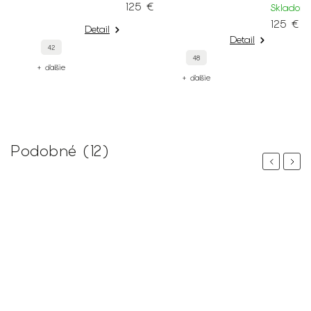
125 €
Skladom
S
125 €
1
Detail
Detail
48
42
+ ďalšie
+ ďalšie
Podobné (12)
Previous
Next