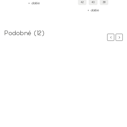
42
40
38
+ ďalšie
+ ďalšie
Podobné (12)
Previous
Next