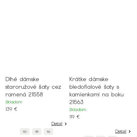
Dlhé dámske
Krátke dámske
D
staroružové šaty cez
bledofialové šaty s
3
ramená 21558
kamienkami na boku
2
21563
Skladom
S
139 €
1
Skladom
119 €
Detail
Detail
50
48
46