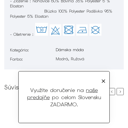
- Zloženie : Nohavice 60% Bavlna 35% Polyester 5 %
Elastan
Blúzka 100% Polyester Podšívka 95%
Polyester 5% Elastan
- Ošetrenie :
Dámska móda
Kategória
:
Modrá, Ružová
Farba
:
Súvisiaci tovar
Využite doručenie na
naše
Previous
Next
predajňe
po celom Slovensku
ZADARMO
.