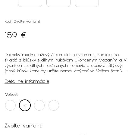
Kód:
Zvoľte variant
159 €
Dámsky modro-ružový 3-komplet so vzorom . Komplet sa
skladá z blúzky s dlhým rukávom ukončeným viazaním a V
výstrihom, z dlhých rozšírených nohavíc a opasku. Štýlový
jarný kúsok ktorý by určite nemal chýbať vo Vašom šatníku.
Detailné informácie
Veľkosť
Zvoľte variant