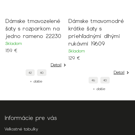
Dámske tmavozelené
Dámske tmavomodré
D
šaty s rozparkom na
krátke šaty s
p
i
jedno rameno 22230
priehľadnými dlhými
m
rukávmi 19609
Skladom
S
159 €
4
Skladom
129 €
Detail
Detail
42
40
46
40
+ ďalšie
+ ďalšie
Informácie pre vás
Veľkostné tabuľky