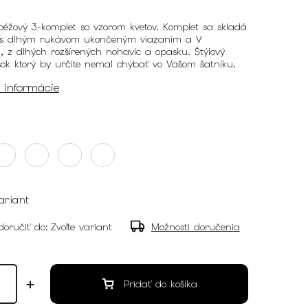
éžový 3-komplet so vzorom kvetov. Komplet sa skladá
 s dlhým rukávom ukončeným viazaním a V
, z dlhých rozšírených nohavíc a opasku. Štýlový
sok ktorý by určite nemal chýbať vo Vašom šatníku.
é informácie
ariant
oručiť do:
Zvoľte variant
Možnosti doručenia
Pridať do košíka