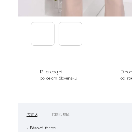
13 predajní
Dlhor
po celom Slovensku
od ro
POPIS
DISKUSIA
- Béžová farba