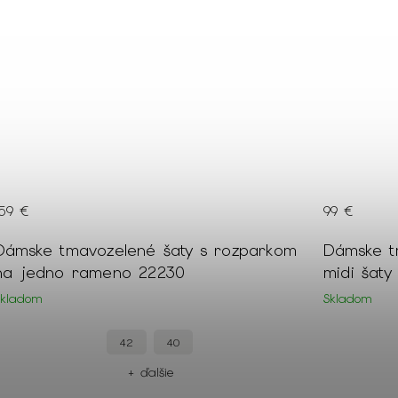
159 €
99 €
Dámske tmavozelené šaty s rozparkom
Dámske t
na jedno rameno 22230
midi šaty
Skladom
Skladom
42
40
+ ďalšie