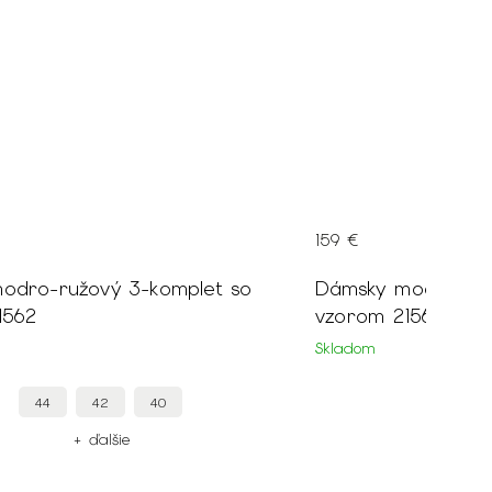
159 €
odro-ružový 3-komplet so
Dámsky modro-béž
1562
vzorom 21564
Skladom
44
42
40
44
+ ďalšie
+