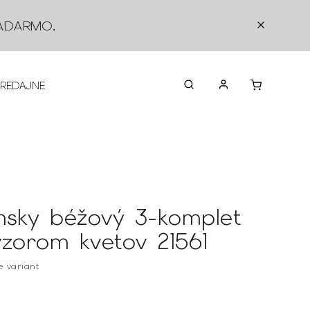
ADARMO
.
PREDAJNE
O NÁS
KONTAKTY
VRÁTEN
sky béžový 3-komplet
vzorom kvetov 21561
te variant