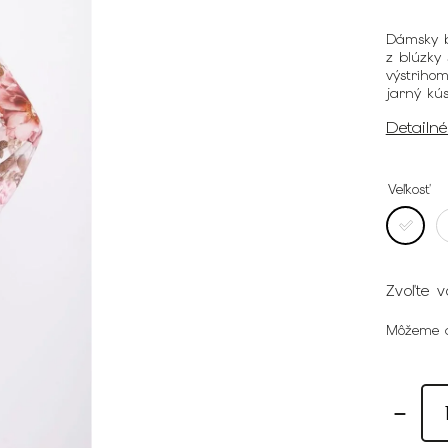
Dámsky b
z blúzky
výstrihom
jarný kú
Detailn
Veľkosť
Zvoľte v
Môžeme d