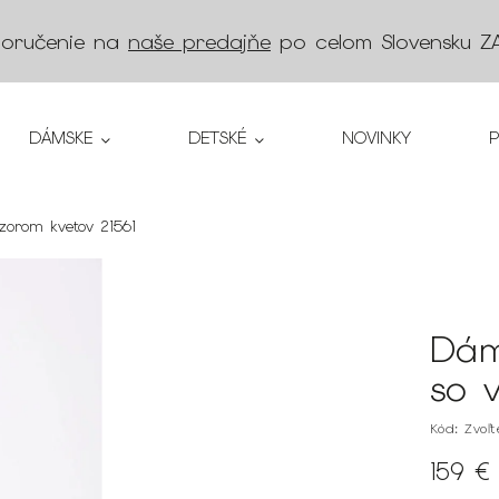
doručenie na
naše predajňe
po celom Slovensku
Z
DÁMSKE
DETSKÉ
NOVINKY
zorom kvetov 21561
Dám
so 
Kód:
Zvoľ
159 €