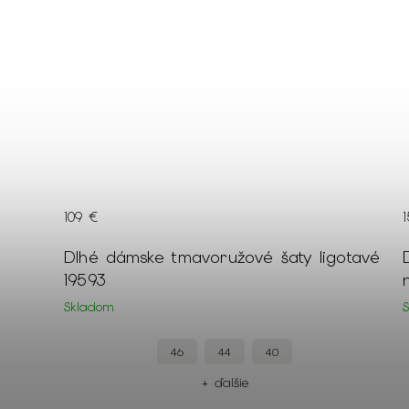
109 €
Dlhé dámske tmavoružové šaty ligotavé
19593
Skladom
46
44
40
+ ďalšie