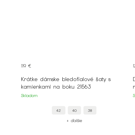
119 €
Krátke dámske bledofialové šaty s
kamienkami na boku 21563
Skladom
42
40
38
+ ďalšie