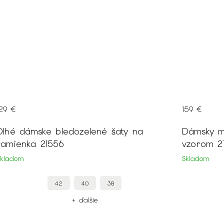
129 €
159 €
Dlhé dámske bledozelené šaty na
Dámsky m
ramienka 21556
vzorom 2
Skladom
Skladom
42
40
38
+ ďalšie