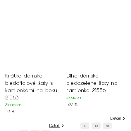
Krátke dámske
Dlhé dámske
D
bledofialové šaty s
bledozelené šaty na
3
kamienkami na boku
ramienka 21556
2
21563
Skladom
S
129 €
1
Skladom
119 €
Detail
Detail
42
40
38