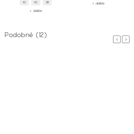
42
40
38
+ ďalšie
+ ďalšie
Podobné (12)
Previous
Next