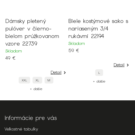
é
Dámsky pletený
Biele kostýmové sako s
D
v
pulóver v čierno-
nariaseným 3/4
š
bielom prúžkovanom
rukávmi 22194
j
vzore 22739
Skladom
S
59 €
1
Skladom
49 €
Detail
Detail
L
XXL
XL
M
+ ďalšie
+ ďalšie
Informácie pre vás
Veľkostné tabuľky