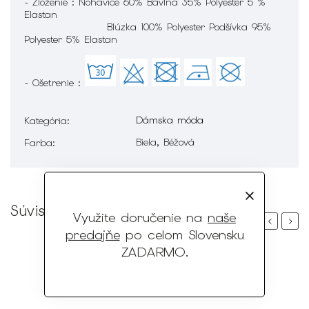
- Zloženie : Nohavice 60% Bavlna 35% Polyester 5 %
Elastan
Blúzka 100% Polyester Podšívka 95%
Polyester 5% Elastan
- Ošetrenie :
Dámska móda
Kategória
:
Biela, Béžová
Farba
:
Súvisiaci tovar
Využite doručenie na
naše
Previous
Next
predajňe
po celom Slovensku
ZADARMO
.