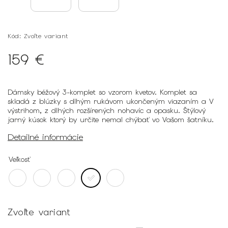
Kód:
Zvoľte variant
159 €
Dámsky béžový 3-komplet so vzorom kvetov. Komplet sa
skladá z blúzky s dlhým rukávom ukončeným viazaním a V
výstrihom, z dlhých rozšírených nohavíc a opasku. Štýlový
jarný kúsok ktorý by určite nemal chýbať vo Vašom šatníku.
Detailné informácie
Veľkosť
Zvoľte variant