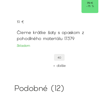
79 €
–75 %
19 €
Čierne krátke šaty s opaskom z
pohodlného materiálu 17379
Skladom
40
+ ďalšie
Podobné (12)