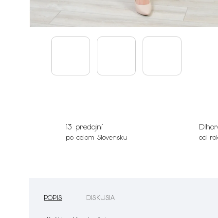
13 predajní
Dlhor
po celom Slovensku
od ro
POPIS
DISKUSIA