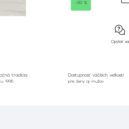
–50 %
Opýtať sa
očná tradícia
Dostupnosť väčších veľkostí
ku 1995
pre ženy aj mužov