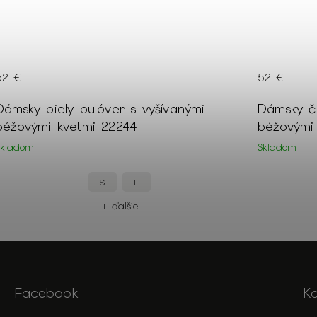
52 €
52 €
Dámsky biely pulóver s vyšívanými
Dámsky či
béžovými kvetmi 22244
béžovými
Skladom
Skladom
S
L
+ ďalšie
Facebook
K