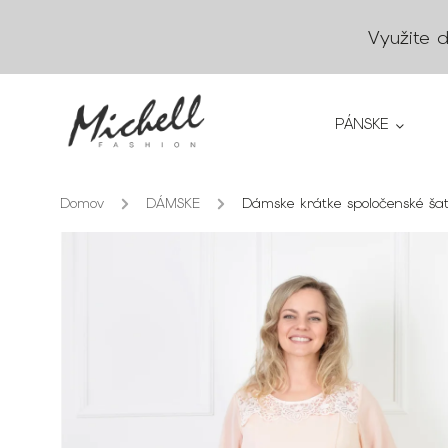
Využite 
PÁNSKE
Domov
/
DÁMSKE
/
Dámske krátke spoločenské ša