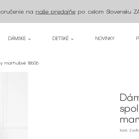
doručenie na
naše predajňe
po celom Slovensku
Z
DÁMSKE
DETSKÉ
NOVINKY
ty marhuľové 18606
Dám
spo
mar
Kód:
Zvoľ