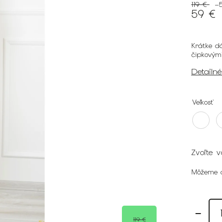
119 €
–
59 €
Krátke d
čipkovým
Detailn
Veľkosť
Zvoľte v
Môžeme d
119 €