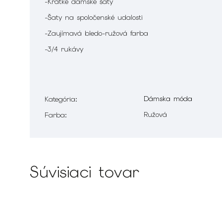
-Krátke dámske šaty
-Šaty na spoločenské udalosti
-Zaujímavá bledo-ružová farba
-3/4 rukávy
Dámska móda
Kategória
:
Ružová
Farba
:
Súvisiaci tovar