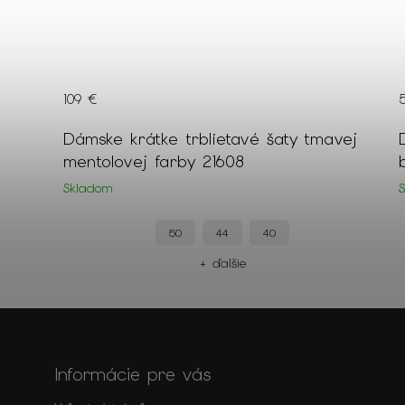
109 €
žovej
Dámske krátke trblietavé šaty tmavej
mentolovej farby 21608
Skladom
50
44
40
+ ďalšie
Informácie pre vás