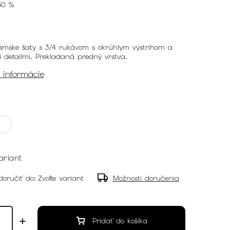
50 %
ámske šaty s 3/4 rukávom s okrúhlym výstrihom a
i detailmi. Prekladaná predný vrstva.
é informácie
ariant
oručiť do:
Zvoľte variant
Možnosti doručenia
Pridať do košíka