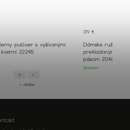
139 €
erny pulóver s vyšívanými
Dámske ružové trb
 kvetmi 22245
prekladaným výst
pásom 20404
Skladom
S
L
44
+ ďalšie
+
ontakt