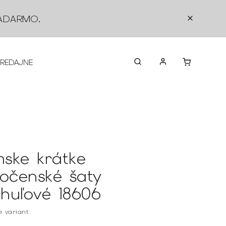
ADARMO
.
PREDAJNE
O NÁS
KONTAKTY
VRÁTEN
ske krátke
ločenské šaty
huľové 18606
te variant