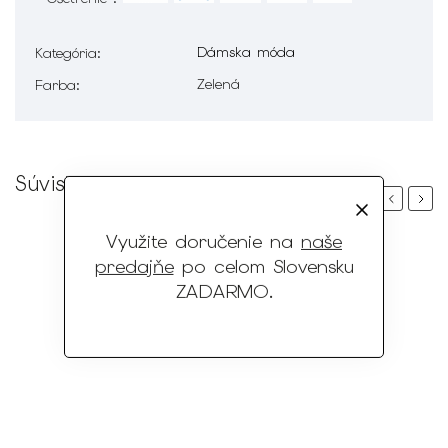
Dámska móda
Kategória
:
Zelená
Farba
:
Súvisiaci tovar
Previous
Next
Využite doručenie na
naše
predajňe
po celom Slovensku
ZADARMO
.