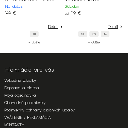
1
Na dotaz
Skladom
149 €
119 €
od
Detail
Detail
48
54
50
44
+ ďalšie
+ ďalšie
Informácie pre vás
Veľkostné tabuľky
Doprava a platba
Moja objednávka
Obchodné podmienky
Podmienky ochrany osobných údajov
VRÁTENIE / REKLAMÁCIA
KONTAKTY