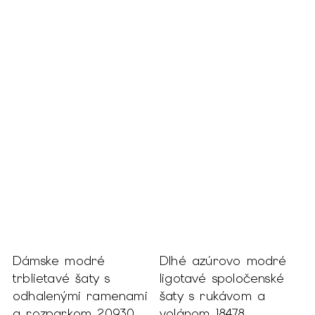
%
Dámske modré
Dlhé azúrovo modré
D
trblietavé šaty s
ligotavé spoločenské
o
odhalenými ramenami
šaty s rukávom a
2
a rozparkom 20930
volánom 18478
S