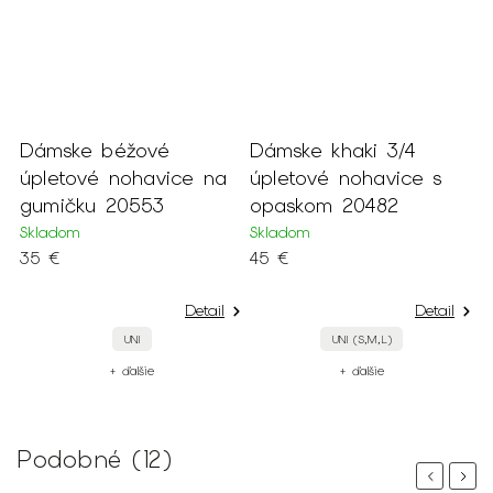
Dámske béžové
Dámske khaki 3/4
D
úpletové nohavice na
úpletové nohavice s
n
gumičku 20553
opaskom 20482
o
Skladom
Skladom
S
35 €
45 €
5
Detail
Detail
UNI
UNI (S,M,L)
+ ďalšie
+ ďalšie
Podobné (12)
Previous
Next