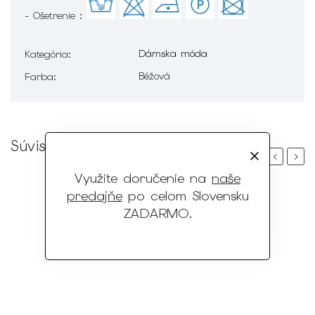
- Ošetrenie :
Dámska móda
Kategória
:
Béžová
Farba
:
Súvisiaci tovar
Previous
Next
Využite doručenie na
naše
predajňe
po celom Slovensku
ZADARMO
.