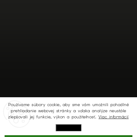
Používame súbory cookie, aby sme vám umožnili pohodlné
prehliadanie webovej stránky a vďaka analýze neustále
Sledovať na Instagrame
zlepšovali jej funkcie, výkon a použiteľnosť.
Viac informácií
Nastavenie
Copyright 2026
MICHELL.SK
. Všetky práva vyhradené.