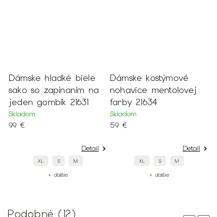
Dámske hladké biele
Dámske kostýmové
D
sako so zapínaním na
nohavice mentolovej
s
jeden gombík 21631
farby 21634
j
Skladom
Skladom
S
99 €
59 €
9
Detail
Detail
XL
S
M
XL
S
M
+ ďalšie
+ ďalšie
Podobné (12)