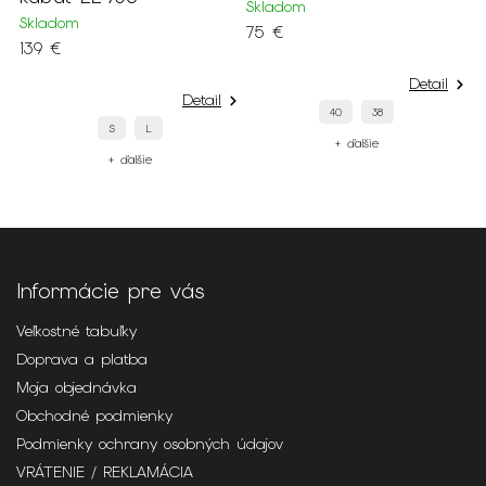
Skladom
Skladom
S
75 €
139 €
8
Detail
Detail
40
38
S
L
+ ďalšie
+ ďalšie
Informácie pre vás
Veľkostné tabuľky
Doprava a platba
Moja objednávka
Obchodné podmienky
Podmienky ochrany osobných údajov
VRÁTENIE / REKLAMÁCIA