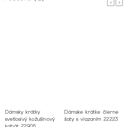
Previous
Next
Dámsky krátky
Dámske krátke čierne
D
svetlosivý kožušinový
šaty s viazaním 22223
č
kabát 22905
v