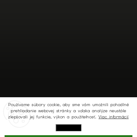
Používame súbory cookie, aby sme vám umožnili pohodlné
prehliadanie webovej stránky a vďaka analýze neustále
Sledovať na Instagrame
zlepšovali jej funkcie, výkon a použiteľnosť.
Viac informácií
Nastavenie
Copyright 2026
MICHELL.SK
. Všetky práva vyhradené.