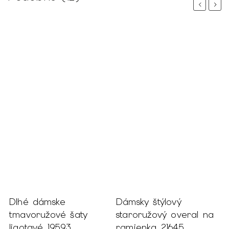
Previous
Next
s
Dlhé dámske
Dámsky štýlový
D
tmavoružové šaty
staroružový overal na
p
ligotavé 19593
ramienka 21645
k