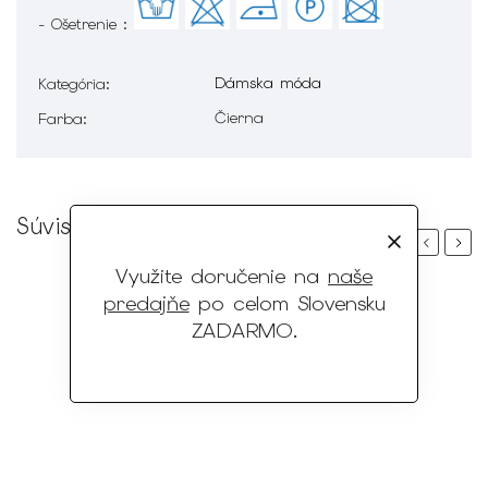
- Ošetrenie :
Dámska móda
Kategória
:
Čierna
Farba
:
Súvisiaci tovar
Previous
Next
Využite doručenie na
naše
predajňe
po celom Slovensku
ZADARMO
.