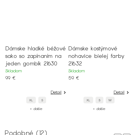
Dámske hladké béžové
Dámske kostýmové
D
sako so zapínaním na
nohavice bielej farby
s
jeden gombík 21630
21632
j
Skladom
Skladom
S
99 €
59 €
9
Detail
Detail
XL
S
XL
S
M
+ ďalšie
+ ďalšie
Podobné (12)