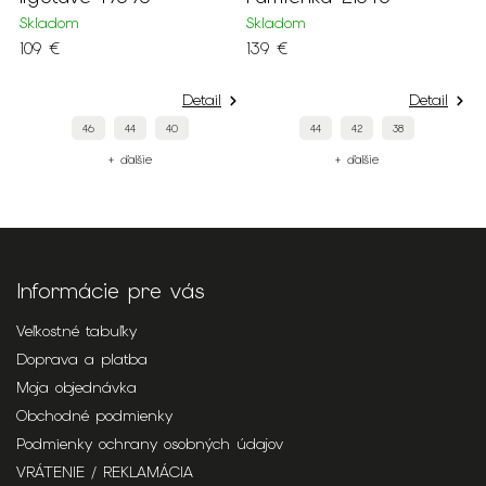
Skladom
Skladom
S
109 €
139 €
1
Detail
Detail
46
44
40
44
42
38
+ ďalšie
+ ďalšie
Informácie pre vás
Veľkostné tabuľky
Doprava a platba
Moja objednávka
Obchodné podmienky
Podmienky ochrany osobných údajov
VRÁTENIE / REKLAMÁCIA