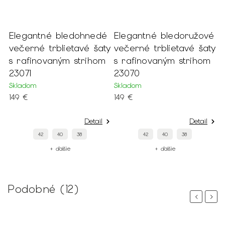
Elegantné bledohnedé
Elegantné bledoružové
E
y
večerné trblietavé šaty
večerné trblietavé šaty
s
s rafinovaným strihom
s rafinovaným strihom
r
23071
23070
S
1
Skladom
Skladom
149 €
149 €
Detail
Detail
42
40
38
42
40
38
+ ďalšie
+ ďalšie
Podobné (12)
Previous
Next