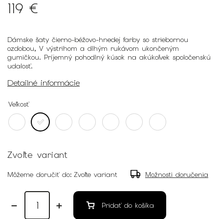
119 €
Dámske šaty čierno-béžovo-hnedej farby so striebornou
ozdobou, V výstrihom a dlhým rukávom ukončeným
gumičkou. Príjemný pohodlný kúsok na akúkoľvek spoločenskú
udalosť.
Detailné informácie
Veľkosť
Zvoľte variant
Môžeme doručiť do:
Zvoľte variant
Možnosti doručenia
Pridať do košíka