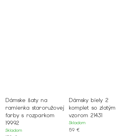
Dámske šaty na
Dámsky biely 2
D
ramienka staroružovej
komplet so zlatým
s
farby s rozparkom
vzorom 21431
2
19992
Skladom
N
59 €
6
Skladom